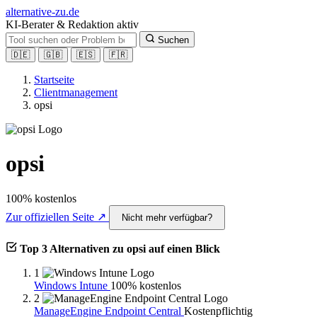
alt
ernative-zu.de
KI-Berater & Redaktion aktiv
Suchen
🇩🇪
🇬🇧
🇪🇸
🇫🇷
Startseite
Clientmanagement
opsi
opsi
100% kostenlos
Zur offiziellen Seite ↗
Nicht mehr verfügbar?
Top 3 Alternativen zu opsi auf einen Blick
1
Windows Intune
100% kostenlos
2
ManageEngine Endpoint Central
Kostenpflichtig