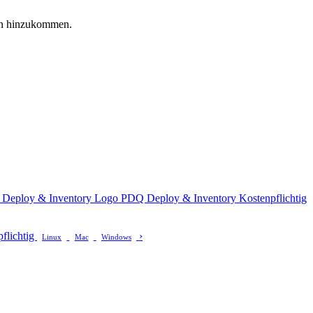
gen hinzukommen.
PDQ Deploy & Inventory
Kostenpflichtig
flichtig
›
Linux
Mac
Windows