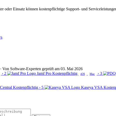
ter oder Einsatz können kostenpflichtige Support- und Serviceleistun
ws
lt · Von Software-Experten geprüft am 03. Mai 2026
›
2
Jamf Pro
Kostenpflichtig
›
3
iOS
Mac
Central
Kostenpflichtig
›
5
Kaseya VSA
Kostenp