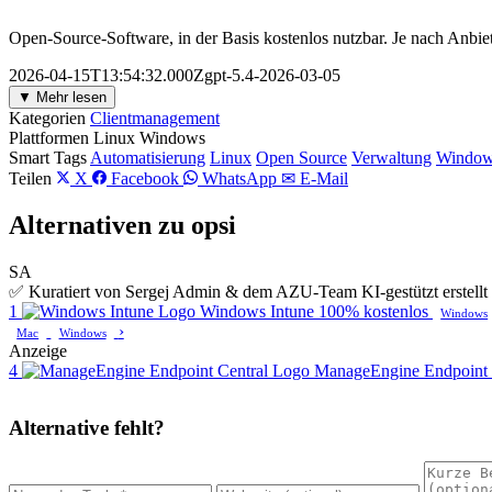
Open-Source-Software, in der Basis kostenlos nutzbar. Je nach Anbie
2026-04-15T13:54:32.000Zgpt-5.4-2026-03-05
▼ Mehr lesen
Kategorien
Clientmanagement
Plattformen
Linux
Windows
Smart Tags
Automatisierung
Linux
Open Source
Verwaltung
Windo
Teilen
X
Facebook
WhatsApp
✉ E-Mail
Alternativen zu opsi
SA
✅ Kuratiert von Sergej Admin & dem AZU-Team
KI-gestützt erstel
1
Windows Intune
100% kostenlos
Windows
›
Mac
Windows
Anzeige
4
ManageEngine Endpoint 
Alternative fehlt?