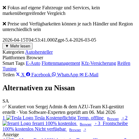
❌ Fokus auf eigene Fahrzeuge und Services, kein
markenübergreifender Vergleich
❌ Preise und Verfügbarkeiten können je nach Händler und Region
unterschiedlich sein
2026-04-15T04:53:41.000Zgpt-5.4-2026-03-05
▼ Mehr lesen
Kategorien
Autohersteller
Plattformen
Browser
Smart Tags
E-Auto
Flottenmanagement
Kfz-Versicherung
Reifen
Tuning
Teilen
X
Facebook
WhatsApp
✉ E-Mail
Alternativen zu Nissan
SA
✅ Kuratiert von Sergej Admin & dem AZU-Team
KI-gestützt
erstellt · Von Software-Experten geprüft am 06. Mai 2026
1
Tesla
Kostenpflichtig
Temp. offline
›
2
Browser
ferarri
100% kostenlos
›
3
Frontscheibe
Browser
100% kostenlos
Nicht verfügbar
›
Browser
Anzeige