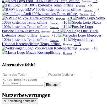
4
Ford
100% kostenlos
Temp. offline
›
5
Browser
Fiat
100% kostenlos
Temp. offline
›
6
Browser
BMW
100% kostenlos
Temp. offline
›
7
Browser
Audi
100% kostenlos
Temp. offline
›
8
Browser
VW
100% kostenlos
›
9
Volvo
Browser
100% kostenlos
Temp. offline
›
10
Skoda
Browser
100% kostenlos
Temp. offline
›
11
Browser
Porsche
100% kostenlos
›
12
Opel
100%
Browser
kostenlos
Temp. offline
›
13
Mercedes
Browser
100% kostenlos
Temp. offline
›
14
Browser
Hyundai
Kostenpflichtig
Temp. offline
›
15
Browser
Volkswagen
Kostenpflichtig
›
16
Browser
Mazda
Kostenpflichtig
›
Browser
Alternative fehlt?
Eintragen
Nutzerbewertungen
✎ Bewertung schreiben