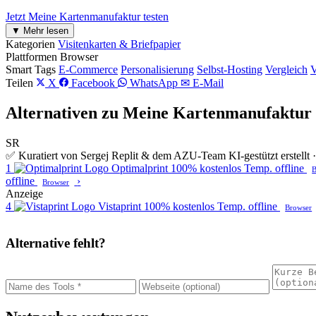
Jetzt Meine Kartenmanufaktur testen
▼ Mehr lesen
Kategorien
Visitenkarten & Briefpapier
Plattformen
Browser
Smart Tags
E-Commerce
Personalisierung
Selbst-Hosting
Vergleich
V
Teilen
X
Facebook
WhatsApp
✉ E-Mail
Alternativen zu Meine Kartenmanufaktur
SR
✅ Kuratiert von Sergej Replit & dem AZU-Team
KI-gestützt erstell
1
Optimalprint
100% kostenlos
Temp. offline
B
offline
›
Browser
Anzeige
4
Vistaprint
100% kostenlos
Temp. offline
Browser
Alternative fehlt?