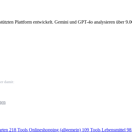
gestützten Plattform entwickelt. Gemini und GPT-4o analysieren über 9.
er damit:
gen
rten
218 Tools
Onlineshopping (allgemein)
109 Tools
Lebensmittel
98