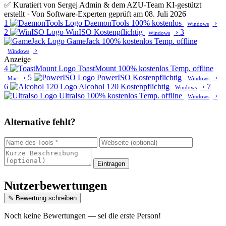
✅ Kuratiert von Sergej Admin & dem AZU-Team
KI-gestützt
erstellt · Von Software-Experten geprüft am 08. Juli 2026
1
DaemonTools
100% kostenlos
›
Windows
2
WinISO
Kostenpflichtig
›
3
Windows
GameJack
100% kostenlos
Temp. offline
›
Windows
Anzeige
4
ToastMount
100% kostenlos
Temp. offline
›
5
PowerISO
Kostenpflichtig
›
Mac
Windows
6
Alcohol 120
Kostenpflichtig
›
7
Windows
UltraIso
100% kostenlos
Temp. offline
›
Windows
Alternative fehlt?
Eintragen
Nutzerbewertungen
✎ Bewertung schreiben
Noch keine Bewertungen — sei die erste Person!