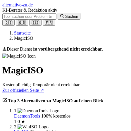
alt
ernative-zu.de
KI-Berater & Redaktion aktiv
Suchen
🇩🇪
🇬🇧
🇪🇸
🇫🇷
Startseite
MagicISO
⚠️
Dieser Dienst ist
vorübergehend nicht erreichbar
.
MagicISO
Kostenpflichtig
Temporär nicht erreichbar
Zur offiziellen Seite ↗
Top 3 Alternativen zu MagicISO auf einen Blick
1
DaemonTools
100% kostenlos
1.0 ★
2