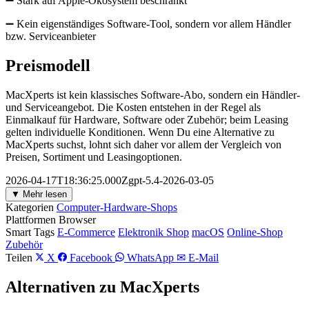
➖ Stark auf Apple-Ökosystem beschränkt
➖ Kein eigenständiges Software-Tool, sondern vor allem Händler
bzw. Serviceanbieter
Preismodell
MacXperts ist kein klassisches Software-Abo, sondern ein Händler-
und Serviceangebot. Die Kosten entstehen in der Regel als
Einmalkauf für Hardware, Software oder Zubehör; beim Leasing
gelten individuelle Konditionen. Wenn Du eine Alternative zu
MacXperts suchst, lohnt sich daher vor allem der Vergleich von
Preisen, Sortiment und Leasingoptionen.
2026-04-17T18:36:25.000Zgpt-5.4-2026-03-05
▼ Mehr lesen
Kategorien
Computer-Hardware-Shops
Plattformen
Browser
Smart Tags
E-Commerce
Elektronik Shop
macOS
Online-Shop
Zubehör
Teilen
X
Facebook
WhatsApp
✉ E-Mail
Alternativen zu MacXperts