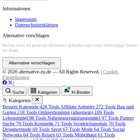
Informationen
Impressum
Datenschutzerklärung
Alternative vorschlagen
Du hast nicht die passende Alternative gefunden oder einen Geheimtipp? Immer
her damit:
Alternative vorschlagen
© 2026 alternative-zu.de — All Rights Reserved. |
Cookie-
Einstellungen
↑
Suche
Kategorien
KI-Berater
📁 Kategorien
Bessere Kategorie
426 Tools
Affiliate Anbieter
272 Tools
Bau und
Garten
218 Tools
Onlineshopping (allgemein)
109 Tools
Lebensmittel
98 Tools
Nahrungsergänzungsmittel
97 Tools
Partner
Suche
79 Tools
Kosmetik
71 Tools
Vergleichsportale
70 Tools
Designermode
69 Tools
Sport
67 Tools
Mode
64 Tools
Social
Networks
64 Tools
Reisen
63 Tools
Möbelhaus
61 Tools