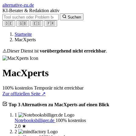
alt
ernative-zu.de
KI-Berater & Redaktion aktiv
Suchen
🇩🇪
🇬🇧
🇪🇸
🇫🇷
Startseite
MacXperts
⚠️
Dieser Dienst ist
vorübergehend nicht erreichbar
.
MacXperts
100% kostenlos
Temporär nicht erreichbar
Zur offiziellen Seite ↗
Top 3 Alternativen zu MacXperts auf einen Blick
1
Notebooksbilliger.de
100% kostenlos
2.0 ★
2