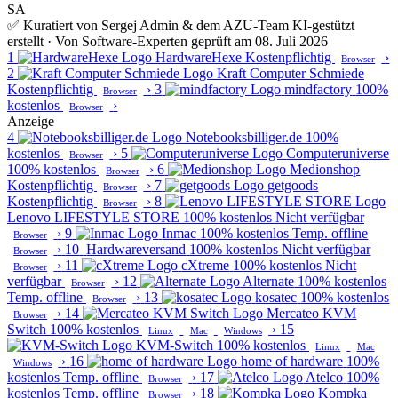
SA
✅ Kuratiert von Sergej Admin & dem AZU-Team
KI-gestützt
erstellt · Von Software-Experten geprüft am 08. Juli 2026
1
HardwareHexe
Kostenpflichtig
›
Browser
2
Kraft Computer Schmiede
Kostenpflichtig
›
3
mindfactory
100%
Browser
kostenlos
›
Browser
Anzeige
4
Notebooksbilliger.de
100%
kostenlos
›
5
Computeruniverse
Browser
100% kostenlos
›
6
Medionshop
Browser
Kostenpflichtig
›
7
getgoods
Browser
Kostenpflichtig
›
8
Browser
Lenovo LIFESTYLE STORE
100% kostenlos
Nicht verfügbar
›
9
Inmac
100% kostenlos
Temp. offline
Browser
›
10
Hardwareversand
100% kostenlos
Nicht verfügbar
Browser
›
11
cXtreme
100% kostenlos
Nicht
Browser
verfügbar
›
12
Alternate
100% kostenlos
Browser
Temp. offline
›
13
kosatec
100% kostenlos
Browser
›
14
Mercateo KVM
Browser
Switch
100% kostenlos
›
15
Linux
Mac
Windows
KVM-Switch
100% kostenlos
Linux
Mac
›
16
home of hardware
100%
Windows
kostenlos
Temp. offline
›
17
Atelco
100%
Browser
kostenlos
Temp. offline
›
18
Kompka
Browser