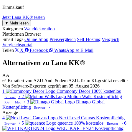
Einmalkauf
Jetzt Lana KK® testen
▼ Mehr lesen
Kategorien
Wanddekoration
Plattformen
Browser
Smart Tags
Online-Shop
Preisvergleich
Self-Hosting
Vergleich
Vergleichsportal
Teilen
X
Facebook
WhatsApp
✉ E-Mail
Alternativen zu Lana KK®
AA
✅ Kuratiert von AZU Andi & dem AZU-Team
KI-gestützt erstellt ·
Von Software-Experten geprüft am 05. August 2026
1
Commomy Decor
100% kostenlos
›
2
Motion Walls
Kostenpflichtig
Browser
›
3
Bimago Global
iOS
Mac
Kostenpflichtig
›
Browser
Anzeige
4
Next Level Canvas
Kostenpflichtig
›
5
queence
100% kostenlos
›
6
Browser
Browser
WELTKARTEN24
Kostenpflichtig