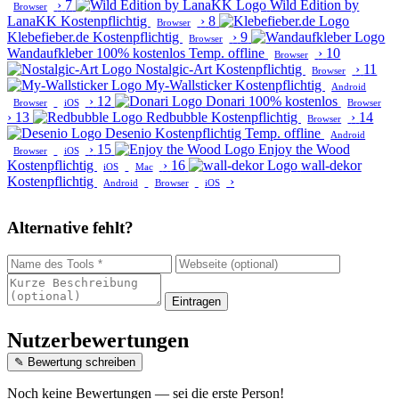
›
7
Wild Edition by
Browser
LanaKK
Kostenpflichtig
›
8
Browser
Klebefieber.de
Kostenpflichtig
›
9
Browser
Wandaufkleber
100% kostenlos
Temp. offline
›
10
Browser
Nostalgic-Art
Kostenpflichtig
›
11
Browser
My-Wallsticker
Kostenpflichtig
Android
›
12
Donari
100% kostenlos
Browser
iOS
Browser
›
13
Redbubble
Kostenpflichtig
›
14
Browser
Desenio
Kostenpflichtig
Temp. offline
Android
›
15
Enjoy the Wood
Browser
iOS
Kostenpflichtig
›
16
wall-dekor
iOS
Mac
Kostenpflichtig
›
Android
Browser
iOS
Alternative fehlt?
Eintragen
Nutzerbewertungen
✎ Bewertung schreiben
Noch keine Bewertungen — sei die erste Person!