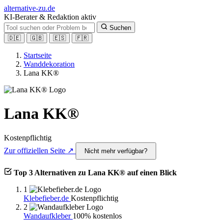
alt
ernative-zu.de
KI-Berater & Redaktion aktiv
Suchen
🇩🇪
🇬🇧
🇪🇸
🇫🇷
Startseite
Wanddekoration
Lana KK®
Lana KK®
Kostenpflichtig
Zur offiziellen Seite ↗
Nicht mehr verfügbar?
Top 3 Alternativen zu Lana KK® auf einen Blick
1
Klebefieber.de
Kostenpflichtig
2
Wandaufkleber
100% kostenlos