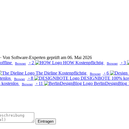
lt · Von Software-Experten geprüft am 06. Mai 2026
offline
›
2
HOW
Kostenpflichtig
›
3
Browser
Browser
The Dieline
Kostenpflichtig
›
6
Browser
tenlos
›
8
DESIGNBOTE
100% kos
Browser
 kostenlos
›
11
BerlinDesignBlog
Browser
Eintragen