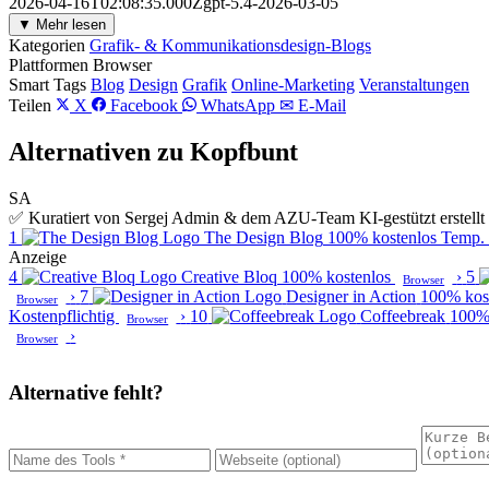
2026-04-16T02:08:35.000Zgpt-5.4-2026-03-05
▼ Mehr lesen
Kategorien
Grafik- & Kommunikationsdesign-Blogs
Plattformen
Browser
Smart Tags
Blog
Design
Grafik
Online-Marketing
Veranstaltungen
Teilen
X
Facebook
WhatsApp
✉ E-Mail
Alternativen zu Kopfbunt
SA
✅ Kuratiert von Sergej Admin & dem AZU-Team
KI-gestützt erstel
1
The Design Blog
100% kostenlos
Temp. 
Anzeige
4
Creative Bloq
100% kostenlos
›
5
Browser
›
7
Designer in Action
100% kos
Browser
Kostenpflichtig
›
10
Coffeebreak
100%
Browser
›
Browser
Alternative fehlt?