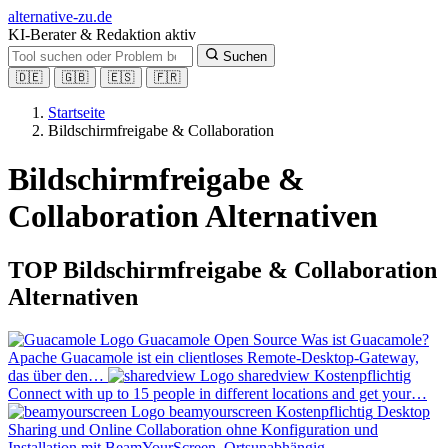
alt
ernative-zu.de
KI-Berater & Redaktion aktiv
Suchen
🇩🇪
🇬🇧
🇪🇸
🇫🇷
Startseite
Bildschirmfreigabe & Collaboration
Bildschirmfreigabe &
Collaboration Alternativen
TOP Bildschirmfreigabe & Collaboration
Alternativen
Guacamole
Open Source
Was ist Guacamole?
Apache Guacamole ist ein clientloses Remote-Desktop-Gateway,
das über den…
sharedview
Kostenpflichtig
Connect with up to 15 people in different locations and get your…
beamyourscreen
Kostenpflichtig
Desktop
Sharing und Online Collaboration ohne Konfiguration und
Installation mit BeamYourScreen. Ortsunabhängig,…