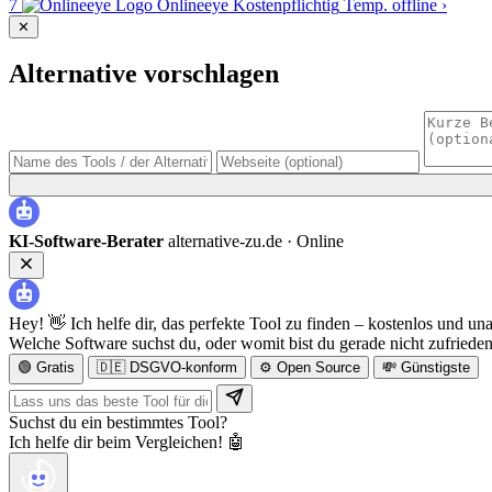
7
Onlineeye
Kostenpflichtig
Temp. offline
›
✕
Alternative vorschlagen
KI-Software-Berater
alternative-zu.de ·
Online
Hey! 👋 Ich helfe dir, das perfekte Tool zu finden – kostenlos und un
Welche Software suchst du, oder womit bist du gerade nicht zufriede
🟢 Gratis
🇩🇪 DSGVO-konform
⚙️ Open Source
💸 Günstigste
Suchst du ein bestimmtes Tool?
Ich helfe dir beim Vergleichen! 🤖