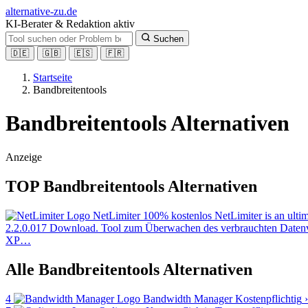
alt
ernative-zu.de
KI-Berater & Redaktion aktiv
Suchen
🇩🇪
🇬🇧
🇪🇸
🇫🇷
Startseite
Bandbreitentools
Bandbreitentools Alternativen
Anzeige
TOP Bandbreitentools Alternativen
NetLimiter
100% kostenlos
NetLimiter is an ulti
2.2.0.017 Download. Tool zum Überwachen des verbrauchten Daten
XP…
Alle Bandbreitentools Alternativen
4
Bandwidth Manager
Kostenpflichtig
›