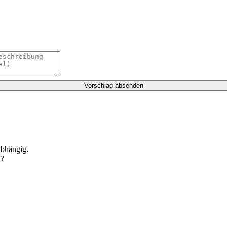
Vorschlag absenden
abhängig.
n?