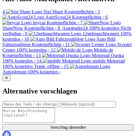
4
Sixt Share
Kostenpflichtig
›
5
AutoScout24
Kostenpflichtig
›
6
heycar
Kostenpflichtig
›
7
ShareNow
Kostenpflichtig
›
8
Autotrader24
100% kostenlos
Nicht
verfügbar
›
9
12gebrauchtwagen
100%
kostenlos
›
10
Auto Bild
Fahrzeugbörse
Kostenpflichtig
›
11
Scooter
Center
100% kostenlos
›
12
Mobile.de
Kostenpflichtig
›
13
Motorrad Quoka
100% kostenlos
›
14
mobile Motorrad
100% kostenlos
Temp. offline
›
15
Autoplenum
100% kostenlos
›
✕
Alternative vorschlagen
Vorschlag absenden