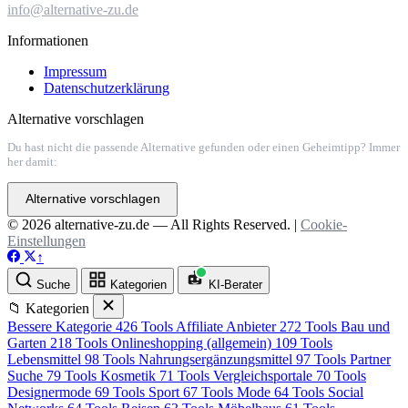
info@alternative-zu.de
Informationen
Impressum
Datenschutzerklärung
Alternative vorschlagen
Du hast nicht die passende Alternative gefunden oder einen Geheimtipp? Immer
her damit:
Alternative vorschlagen
© 2026 alternative-zu.de — All Rights Reserved. |
Cookie-
Einstellungen
↑
Suche
Kategorien
KI-Berater
📁 Kategorien
Bessere Kategorie
426 Tools
Affiliate Anbieter
272 Tools
Bau und
Garten
218 Tools
Onlineshopping (allgemein)
109 Tools
Lebensmittel
98 Tools
Nahrungsergänzungsmittel
97 Tools
Partner
Suche
79 Tools
Kosmetik
71 Tools
Vergleichsportale
70 Tools
Designermode
69 Tools
Sport
67 Tools
Mode
64 Tools
Social