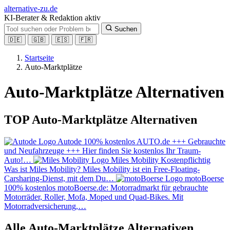
alt
ernative-zu.de
KI-Berater & Redaktion aktiv
Suchen
🇩🇪
🇬🇧
🇪🇸
🇫🇷
Startseite
Auto-Marktplätze
Auto-Marktplätze Alternativen
TOP Auto-Marktplätze Alternativen
Autode
100% kostenlos
AUTO.de +++ Gebrauchte
und Neufahrzeuge +++ Hier finden Sie kostenlos Ihr Traum-
Auto!…
Miles Mobility
Kostenpflichtig
Was ist Miles Mobility? Miles Mobility ist ein Free-Floating-
Carsharing-Dienst, mit dem Du…
motoBoerse
100% kostenlos
motoBoerse.de: Motorradmarkt für gebrauchte
Motorräder, Roller, Mofa, Moped und Quad-Bikes. Mit
Motorradversicherung,…
Alle Auto-Marktplätze Alternativen