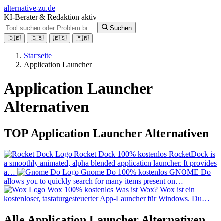
alt
ernative-zu.de
KI-Berater & Redaktion aktiv
Suchen
🇩🇪
🇬🇧
🇪🇸
🇫🇷
Startseite
Application Launcher
Application Launcher
Alternativen
TOP Application Launcher Alternativen
Rocket Dock
100% kostenlos
RocketDock is
a smoothly animated, alpha blended application launcher. It provides
a…
Gnome Do
100% kostenlos
GNOME Do
allows you to quickly search for many items present on…
Wox
100% kostenlos
Was ist Wox? Wox ist ein
kostenloser, tastaturgesteuerter App-Launcher für Windows. Du…
Alle Application Launcher Alternativen