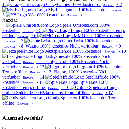
1
CrazyGames
100% kostenlos
›
2
Browser
My-Flashgames
100% kostenlos
›
Browser
3
Y8
100% kostenlos
›
Browser
Anzeige
4
Spiele-Umsonst.com
100%
kostenlos
›
5
Plinga
100% kostenlos
Temp.
Browser
offline
›
6
MMObase
100% kostenlos
Browser
›
7
GameTwist
100% kostenlos
Browser
›
8
Wataro
100% kostenlos
Nicht verfügbar
›
9
Browser
Browser
Jetztspielen.de
100% kostenlos
›
10
Browser
flashgames.de
100% kostenlos
Nicht
verfügbar
›
11
daily arcade
100% kostenlos
Nicht
Browser
verfügbar
›
12
bigpoint
100% kostenlos
Browser
Temp. offline
›
13
Playray
100% kostenlos
Nicht
Browser
verfügbar
›
14
SpielAffe.de
100%
Browser
kostenlos
›
15
Spieler.de
100%
Browser
kostenlos
Temp. offline
›
16
Browser
Online-Spiele.de
100% kostenlos
Temp. offline
›
17
Browser
Gratis-Spiele.eu
100% kostenlos
Temp.
offline
›
Browser
Alternative fehlt?