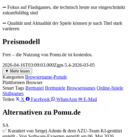
➖ Fokus auf Flashgames, die technisch heute nur eingeschränkt
zukunftsfähig sind
➖ Qualität und Aktualität der Spiele können je nach Titel stark
variieren
Preismodell
Free – die Nutzung von Pomu.de ist kostenlos.
2026-04-16T03:09:03.000Zgpt-5.4-2026-03-05
▼ Mehr lesen
Kategorien
Browsergame-Portale
Plattformen
Browser
Smart Tags
Brettspiel
Brettspiele
Browsergames
Online-Spiele
Skillgames
Teilen
X
Facebook
WhatsApp
✉ E-Mail
Alternativen zu Pomu.de
SA
✅ Kuratiert von Sergej Admin & dem AZU-Team
KI-gestützt
erstellt · Von Software-Experten geprüft am 06. Mai 2026