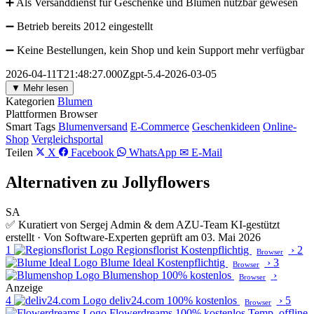
➕ Als Versanddienst für Geschenke und Blumen nutzbar gewesen
➖ Betrieb bereits 2012 eingestellt
➖ Keine Bestellungen, kein Shop und kein Support mehr verfügbar
2026-04-11T21:48:27.000Zgpt-5.4-2026-03-05
▼ Mehr lesen
Kategorien
Blumen
Plattformen
Browser
Smart Tags
Blumenversand
E-Commerce
Geschenkideen
Online-
Shop
Vergleichsportal
Teilen
X
Facebook
WhatsApp
✉ E-Mail
Alternativen zu Jollyflowers
SA
✅ Kuratiert von Sergej Admin & dem AZU-Team
KI-gestützt
erstellt · Von Software-Experten geprüft am 03. Mai 2026
1
Regionsflorist
Kostenpflichtig
›
2
Browser
Blume Ideal
Kostenpflichtig
›
3
Browser
Blumenshop
100% kostenlos
›
Browser
Anzeige
4
deliv24.com
100% kostenlos
›
5
Browser
Flowerdreams
100% kostenlos
Temp. offline