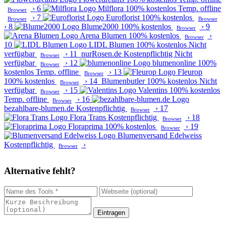
›
6
Milflora
100% kostenlos
Temp. offline
Browser
›
7
Euroflorist
100% kostenlos
Browser
Browser
›
8
Blume2000
100% kostenlos
›
9
Browser
Arena Blumen
100% kostenlos
›
Browser
10
LIDL Blumen
100% kostenlos
Nicht
verfügbar
›
11
nurRosen.de
Kostenpflichtig
Nicht
Browser
verfügbar
›
12
blumenonline
100%
Browser
kostenlos
Temp. offline
›
13
Fleurop
Browser
100% kostenlos
›
14
Blumenbutler
100% kostenlos
Nicht
Browser
verfügbar
›
15
Valentins
100% kostenlos
Browser
Temp. offline
›
16
Browser
bezahlbare-blumen.de
Kostenpflichtig
›
17
Browser
Flora Trans
Kostenpflichtig
›
18
Browser
Floraprima
100% kostenlos
›
19
Browser
Blumenversand Edelweiss
Kostenpflichtig
›
Browser
Alternative fehlt?
Eintragen