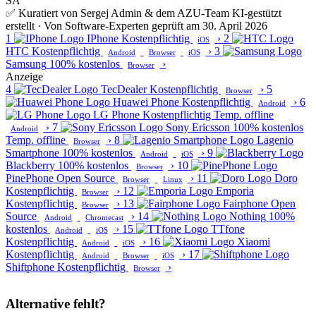
SA
✅ Kuratiert von Sergej Admin & dem AZU-Team
KI-gestützt
erstellt · Von Software-Experten geprüft am 30. April 2026
1
IPhone
Kostenpflichtig
›
2
iOS
HTC
Kostenpflichtig
›
3
Android
Browser
iOS
Samsung
100% kostenlos
›
Browser
Anzeige
4
TecDealer
Kostenpflichtig
›
5
Browser
Huawei Phone
Kostenpflichtig
›
6
Android
LG Phone
Kostenpflichtig
Temp. offline
›
7
Sony Ericsson
100% kostenlos
Android
Temp. offline
›
8
Lagenio
Browser
Smartphone
100% kostenlos
›
9
Android
iOS
Blackberry
100% kostenlos
›
10
Browser
PinePhone
Open Source
›
11
Doro
Browser
Linux
Kostenpflichtig
›
12
Emporia
Browser
Kostenpflichtig
›
13
Fairphone
Open
Browser
Source
›
14
Nothing
100%
Android
Chromecast
kostenlos
›
15
TTfone
Android
iOS
Kostenpflichtig
›
16
Xiaomi
Android
iOS
Kostenpflichtig
›
17
Android
Browser
iOS
Shiftphone
Kostenpflichtig
›
Browser
Alternative fehlt?