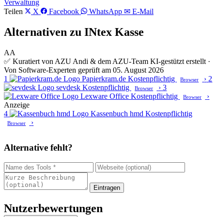
Verwaltung
Teilen
X
Facebook
WhatsApp
✉ E-Mail
Alternativen zu INtex Kasse
AA
✅ Kuratiert von AZU Andi & dem AZU-Team
KI-gestützt erstellt ·
Von Software-Experten geprüft am 05. August 2026
1
Papierkram.de
Kostenpflichtig
›
2
Browser
sevdesk
Kostenpflichtig
›
3
Browser
Lexware Office
Kostenpflichtig
›
Browser
Anzeige
4
Kassenbuch hmd
Kostenpflichtig
›
Browser
Alternative fehlt?
Eintragen
Nutzerbewertungen