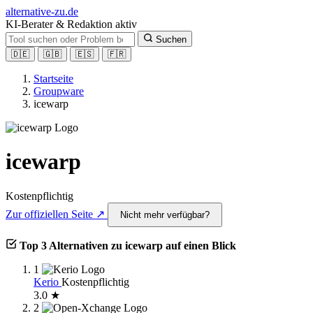
alt
ernative-zu.de
KI-Berater & Redaktion aktiv
Suchen
🇩🇪
🇬🇧
🇪🇸
🇫🇷
Startseite
Groupware
icewarp
icewarp
Kostenpflichtig
Zur offiziellen Seite ↗
Nicht mehr verfügbar?
Top 3 Alternativen zu icewarp auf einen Blick
1
Kerio
Kostenpflichtig
3.0 ★
2