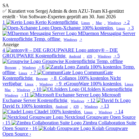
SA
✅ Kuratiert von Sergej Admin & dem AZU-Team
KI-gestützt
erstellt · Von Software-Experten geprüft am 30. Juni 2026
1
Kerio
Kostenpflichtig
›
2
Linux
Mac
Windows
Open-Xchange
100% kostenlos
›
3
Linux
MDaemon Messaging Server
Kostenpflichtig
Temp. offline
›
Windows
Anzeige
4
antony® – DIE
GROUPWARE
Kostenpflichtig
›
5
Android
iOS
Windows
Groupwise
Kostenpflichtig
Temp. offline
›
6
Zarafa
100% kostenlos
Temp.
Browser
Windows
offline
›
7
CommuniGate
Linux
Kostenpflichtig
›
8
Collanos
100% kostenlos
Nicht
Browser
verfügbar
›
9
eGroupWare
100% kostenlos
Linux
Windows
Linux
›
10
OLfolders
Kostenpflichtig
Mac
Windows
›
11
Microsoft
Windows
Exchange Server
Kostenpflichtig
›
12
Windows
David fx
100% kostenlos
›
13
Android
iOS
Windows
Citadel
100% kostenlos
›
14
Linux
Windows
Nextcloud Groupware
Open Source
›
15
Zimbra Collaboration Suite
Open Source
›
16
Kolab Groupware
Open Source
›