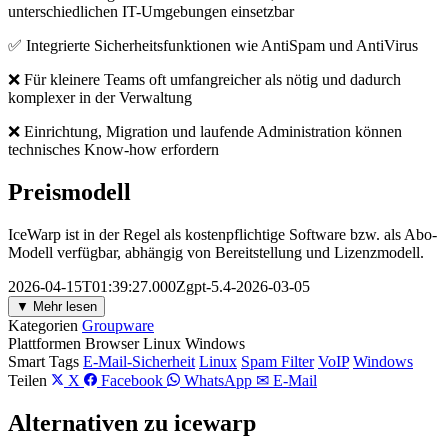
unterschiedlichen IT-Umgebungen einsetzbar
✅ Integrierte Sicherheitsfunktionen wie AntiSpam und AntiVirus
❌ Für kleinere Teams oft umfangreicher als nötig und dadurch
komplexer in der Verwaltung
❌ Einrichtung, Migration und laufende Administration können
technisches Know-how erfordern
Preismodell
IceWarp ist in der Regel als kostenpflichtige Software bzw. als Abo-
Modell verfügbar, abhängig von Bereitstellung und Lizenzmodell.
2026-04-15T01:39:27.000Zgpt-5.4-2026-03-05
▼ Mehr lesen
Kategorien
Groupware
Plattformen
Browser
Linux
Windows
Smart Tags
E-Mail-Sicherheit
Linux
Spam Filter
VoIP
Windows
Teilen
X
Facebook
WhatsApp
✉ E-Mail
Alternativen zu icewarp