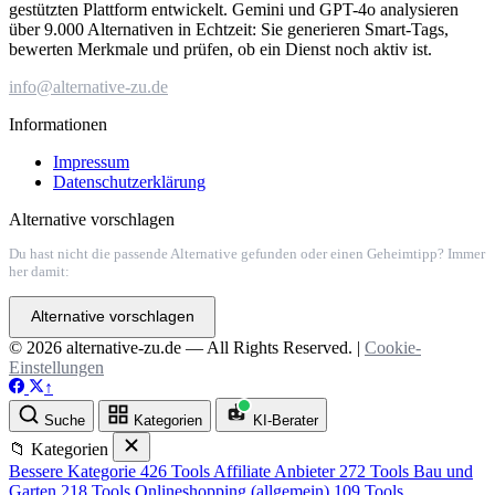
gestützten Plattform entwickelt. Gemini und GPT-4o analysieren
über 9.000 Alternativen in Echtzeit: Sie generieren Smart-Tags,
bewerten Merkmale und prüfen, ob ein Dienst noch aktiv ist.
info@alternative-zu.de
Informationen
Impressum
Datenschutzerklärung
Alternative vorschlagen
Du hast nicht die passende Alternative gefunden oder einen Geheimtipp? Immer
her damit:
Alternative vorschlagen
© 2026 alternative-zu.de — All Rights Reserved. |
Cookie-
Einstellungen
↑
Suche
Kategorien
KI-Berater
📁 Kategorien
Bessere Kategorie
426 Tools
Affiliate Anbieter
272 Tools
Bau und
Garten
218 Tools
Onlineshopping (allgemein)
109 Tools