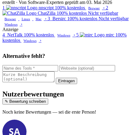
erstellt · Von Software-Experten geprüft am 03. Mai 2026
1
nnscript
100% kostenlos
›
2
Browser
ChatZilla
100% kostenlos
Nicht verfügbar
›
3
Bersirc
100% kostenlos
Nicht verfügbar
Browser
Linux
Mac
›
Windows
Anzeige
4
NetTalk
100% kostenlos
›
5
mirc
100%
Windows
kostenlos
›
Windows
Alternative fehlt?
Eintragen
Nutzerbewertungen
✎ Bewertung schreiben
Noch keine Bewertungen — sei die erste Person!
SA