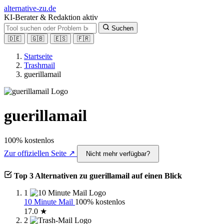
alt
ernative-zu.de
KI-Berater & Redaktion aktiv
Suchen
🇩🇪
🇬🇧
🇪🇸
🇫🇷
Startseite
Trashmail
guerillamail
guerillamail
100% kostenlos
Zur offiziellen Seite ↗
Nicht mehr verfügbar?
Top 3 Alternativen zu guerillamail auf einen Blick
1
10 Minute Mail
100% kostenlos
17.0 ★
2