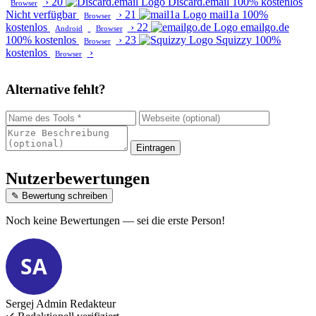
›
20
Discard.email
100% kostenlos
Browser
Nicht verfügbar
›
21
mail1a
100%
Browser
kostenlos
›
22
emailgo.de
Android
Browser
100% kostenlos
›
23
Squizzy
100%
Browser
kostenlos
›
Browser
Alternative fehlt?
Eintragen
Nutzerbewertungen
✎ Bewertung schreiben
Noch keine Bewertungen — sei die erste Person!
SA
Sergej Admin
Redakteur