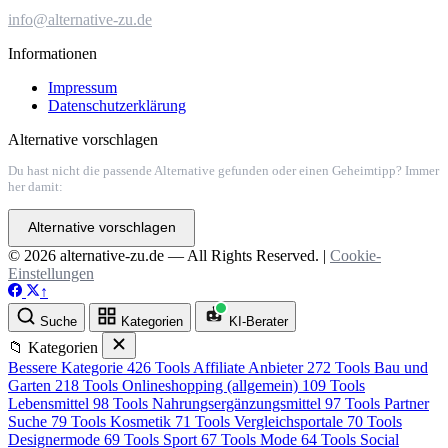
info@alternative-zu.de
Informationen
Impressum
Datenschutzerklärung
Alternative vorschlagen
Du hast nicht die passende Alternative gefunden oder einen Geheimtipp? Immer
her damit:
Alternative vorschlagen
© 2026 alternative-zu.de — All Rights Reserved. |
Cookie-
Einstellungen
↑
Suche
Kategorien
KI-Berater
📁 Kategorien
Bessere Kategorie
426 Tools
Affiliate Anbieter
272 Tools
Bau und
Garten
218 Tools
Onlineshopping (allgemein)
109 Tools
Lebensmittel
98 Tools
Nahrungsergänzungsmittel
97 Tools
Partner
Suche
79 Tools
Kosmetik
71 Tools
Vergleichsportale
70 Tools
Designermode
69 Tools
Sport
67 Tools
Mode
64 Tools
Social