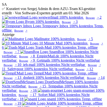
SA
✅ Kuratiert von Sergej Admin & dem AZU-Team
KI-gestützt
erstellt · Von Software-Experten geprüft am 03. Mai 2026
1
wegwerfmail
100% kostenlos
›
2
Browser
Byom
100% kostenlos
›
3
Browser
Temporary Inbox
100% kostenlos
Temp.
offline
›
Browser
Anzeige
4
Mailinator
100% kostenlos
›
5
Browser
10 Minute Mail
100% kostenlos
›
Browser
6
Trash-Mail
100% kostenlos
Temp. offline
›
7
SpamBog
100% kostenlos
Nicht
Browser
verfügbar
›
8
EmpireMail.de
100% kostenlos
Nicht
Browser
verfügbar
›
9
Getmails
100% kostenlos
Nicht verfügbar
Browser
›
10
ieh-mail
100% kostenlos
Nicht verfügbar
›
Browser
Browser
11
Safetypost
100% kostenlos
Nicht verfügbar
›
12
Browser
TempEMail
100% kostenlos
Temp. offline
›
13
dodgeit
100% kostenlos
Nicht verfügbar
›
14
Browser
Browser
DontSendMeSpam
100% kostenlos
Nicht verfügbar
›
15
Tempalias
100% kostenlos
Nicht
Browser
verfügbar
›
16
spam-gourmet
100%
Browser
kostenlos
›
17
Sofort Mail
100% kostenlos
Nicht
Browser
verfügbar
›
18
spaml
100% kostenlos
Temp. offline
›
19
Jetable
100% kostenlos
Temp. offline
Browser