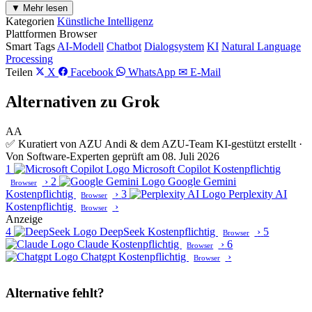
▼ Mehr lesen
Kategorien
Künstliche Intelligenz
Plattformen
Browser
Smart Tags
AI-Modell
Chatbot
Dialogsystem
KI
Natural Language
Processing
Teilen
X
Facebook
WhatsApp
✉ E-Mail
Alternativen zu Grok
AA
✅ Kuratiert von AZU Andi & dem AZU-Team
KI-gestützt erstellt ·
Von Software-Experten geprüft am 08. Juli 2026
1
Microsoft Copilot
Kostenpflichtig
›
2
Google Gemini
Browser
Kostenpflichtig
›
3
Perplexity AI
Browser
Kostenpflichtig
›
Browser
Anzeige
4
DeepSeek
Kostenpflichtig
›
5
Browser
Claude
Kostenpflichtig
›
6
Browser
Chatgpt
Kostenpflichtig
›
Browser
Alternative fehlt?