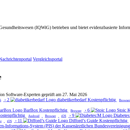
im Gesundheitswesen (IQWiG) betrieben und bietet evidenzbasierte Infor
Nachrichtenportal
Vergleichsportal
e
· Von Software-Experten geprüft am 27. Mai 2026
›
2
diabetikerbedarf
Kostenpflichtig
S
Browse
BarBox
Kostenpflichtig
›
6
Stoic
K
Browser
ostenpflichtig
›
9
Diabete
Android
Browser
iOS
›
11
Difford’s Guide
Kostenpflichtig
er
iOS