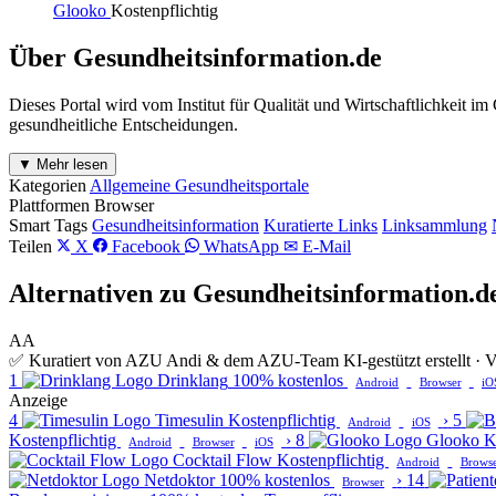
Glooko
Kostenpflichtig
Über Gesundheitsinformation.de
Dieses Portal wird vom Institut für Qualität und Wirtschaftlichkeit 
gesundheitliche Entscheidungen.
▼ Mehr lesen
Kategorien
Allgemeine Gesundheitsportale
Plattformen
Browser
Smart Tags
Gesundheitsinformation
Kuratierte Links
Linksammlung
Teilen
X
Facebook
WhatsApp
✉ E-Mail
Alternativen zu Gesundheitsinformation.d
AA
✅ Kuratiert von AZU Andi & dem AZU-Team
KI-gestützt erstellt 
1
Drinklang
100% kostenlos
Android
Browser
iO
Anzeige
4
Timesulin
Kostenpflichtig
›
5
Android
iOS
Kostenpflichtig
›
8
Glooko
K
Android
Browser
iOS
Cocktail Flow
Kostenpflichtig
Android
Brows
Netdoktor
100% kostenlos
›
14
Browser