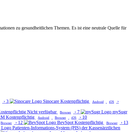
mationen zu gesundheitlichen Themen. Es ist eine neutrale Quelle für
›
3
Sinocare
Kostenpflichtig
›
r
Android
iOS
ostenpflichtig
Nicht verfügbar
›
7
mySugr
Browser
s:M
Kostenpflichtig
›
10
Android
Browser
iOS
›
12
BevSpot
Kostenpflichtig
›
13
Browser
Browser
Patienten-Informations-System (PIS) der Kassenärztlichen