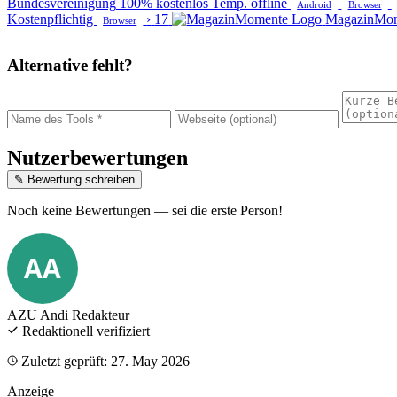
Bundesvereinigung
100% kostenlos
Temp. offline
Android
Browser
Kostenpflichtig
›
17
MagazinMo
Browser
Alternative fehlt?
Nutzerbewertungen
✎ Bewertung schreiben
Noch keine Bewertungen — sei die erste Person!
AA
AZU Andi
Redakteur
Redaktionell verifiziert
Zuletzt geprüft: 27. May 2026
Anzeige