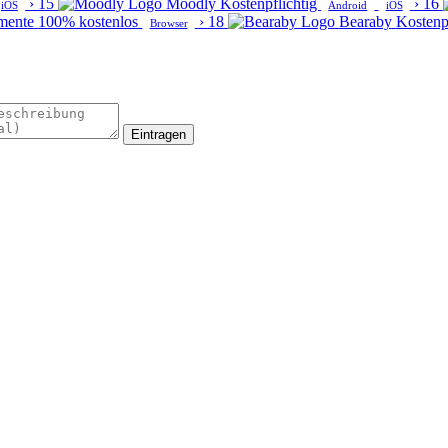
›
15
Moodly
Kostenpflichtig
›
16
iOS
Android
iOS
mente
100% kostenlos
›
18
Bearaby
Kostenp
Browser
Eintragen