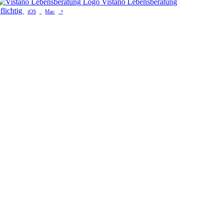
Vistano Lebensberatung
flichtig
›
iOS
Mac