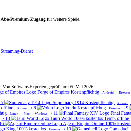
d
Abo/Premium-Zugang
für weitere Spiele.
Streaming-Dienst
lt · Von Software-Experten geprüft am 05. Mai 2026
Forge of Empires
Kostenpflichtig
Android
Browser
5
Supremacy 1914
Kostenpflichtig
Browser
offline
›
8
Voidu
Kostenpflichtig
›
9
Browser
Browser
chtig
›
11
Final Fant
Linux
Mac
Windows
›
13
Tauri World
100% kostenlos
Temp. offline
16
Age of Empire Online
100% kosten
King
100% kostenlos
›
19
Gameduell
Browser