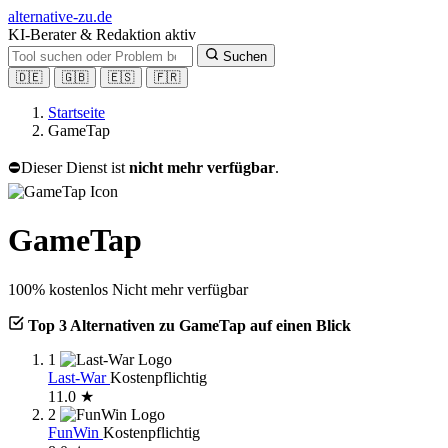
alt
ernative-zu.de
KI-Berater & Redaktion aktiv
Suchen
🇩🇪
🇬🇧
🇪🇸
🇫🇷
Startseite
GameTap
⛔
Dieser Dienst ist
nicht mehr verfügbar
.
GameTap
100% kostenlos
Nicht mehr verfügbar
Top 3 Alternativen zu GameTap auf einen Blick
1
Last-War
Kostenpflichtig
11.0 ★
2
FunWin
Kostenpflichtig