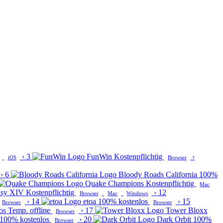
›
3
FunWin
Kostenpflichtig
›
iOS
Browser
›
6
Bloody Roads California
100%
Quake Champions
Kostenpflichtig
Mac
asy XIV
Kostenpflichtig
›
12
Browser
Mac
Windows
›
14
etoa
100% kostenlos
›
15
Browser
Browser
los
Temp. offline
›
17
Tower Bloxx
Browser
100% kostenlos
›
20
Dark Orbit
100%
Browser