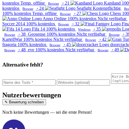
kostenlos
Temp. offline
›
21
Kapiland
100
Browser
kostenlos
›
24
Seafight
Kostenpflichtig
Browser
Bro
100% kostenlos
Temp. offline
›
27
Chess
100
Browser
Anno Online
100% kostenlos
Nicht verfügbar
Soccer 2014
100% kostenlos
›
32
Fin
Browser
Fifa 14
100% kostenlos
›
35
Windows
›
38
Geosense
100% kostenlos
Nicht verfügbar
›
3
Browser
Browser
KartellWar
100% kostenlos
Nicht verfügbar
›
42
Browser
fragoria
100% kostenlos
›
45
doorcrack
Browser
›
48
eve
100% kostenlos
Nicht verfügbar
›
49
Browser
Browser
Alternative fehlt?
Nutzerbewertungen
✎ Bewertung schreiben
Noch keine Bewertungen — sei die erste Person!