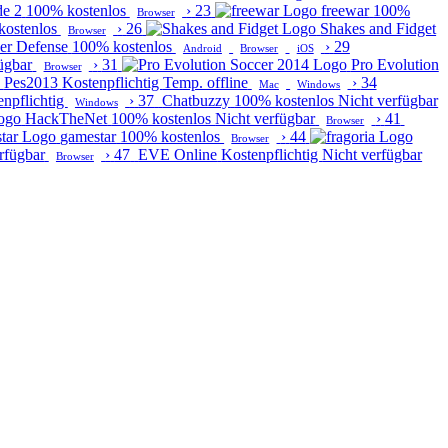
de 2
100% kostenlos
›
23
freewar
100%
Browser
kostenlos
›
26
Shakes and Fidget
Browser
er Defense
100% kostenlos
›
29
Android
Browser
iOS
ügbar
›
31
Pro Evolution
Browser
Pes2013
Kostenpflichtig
Temp. offline
›
34
Mac
Windows
enpflichtig
›
37
Chatbuzzy
100% kostenlos
Nicht verfügbar
Windows
HackTheNet
100% kostenlos
Nicht verfügbar
›
41
Browser
gamestar
100% kostenlos
›
44
Browser
rfügbar
›
47
EVE Online
Kostenpflichtig
Nicht verfügbar
Browser