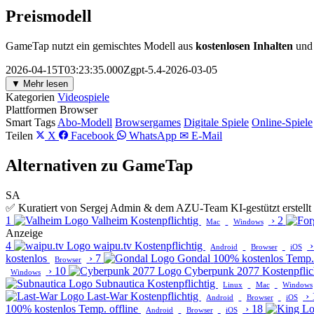
Preismodell
GameTap nutzt ein gemischtes Modell aus
kostenlosen Inhalten
un
2026-04-15T03:23:35.000Zgpt-5.4-2026-03-05
▼ Mehr lesen
Kategorien
Videospiele
Plattformen
Browser
Smart Tags
Abo-Modell
Browsergames
Digitale Spiele
Online-Spiele
Teilen
X
Facebook
WhatsApp
✉ E-Mail
Alternativen zu GameTap
SA
✅ Kuratiert von Sergej Admin & dem AZU-Team
KI-gestützt erstel
1
Valheim
Kostenpflichtig
›
2
Mac
Windows
Anzeige
4
waipu.tv
Kostenpflichtig
›
Android
Browser
iOS
kostenlos
›
7
Gondal
100% kostenlos
Temp. 
Browser
›
10
Cyberpunk 2077
Kostenpfli
Windows
Subnautica
Kostenpflichtig
Linux
Mac
Windows
Last-War
Kostenpflichtig
›
Android
Browser
iOS
100% kostenlos
Temp. offline
›
18
Android
Browser
iOS