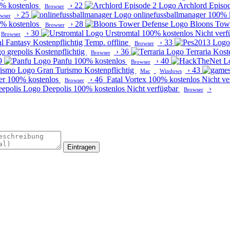
% kostenlos
›
22
Archlord Episo
Browser
›
25
onlinefussballmanager
100% 
wser
% kostenlos
›
28
Bloons Tow
Browser
›
30
Urstromtal
100% kostenlos
Nicht verf
Browser
al Fantasy
Kostenpflichtig
Temp. offline
›
33
Browser
grepolis
Kostenpflichtig
›
36
Terraria
Kost
Browser
9
Panfu
100% kostenlos
›
40
Browser
Gran Turismo
Kostenpflichtig
›
43
Mac
Windows
er
100% kostenlos
›
46
Fatal Vortex
100% kostenlos
Nicht ve
Browser
Deepolis
100% kostenlos
Nicht verfügbar
›
Browser
Eintragen