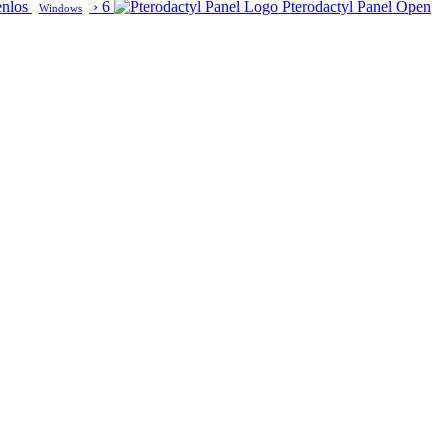
enlos
›
6
Pterodactyl Panel
Open
Windows