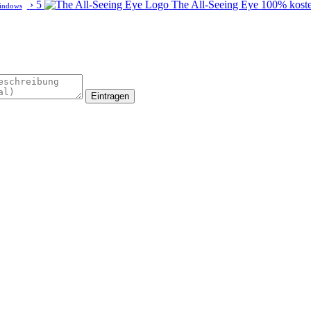
›
5
The All-Seeing Eye
100% kost
indows
Eintragen