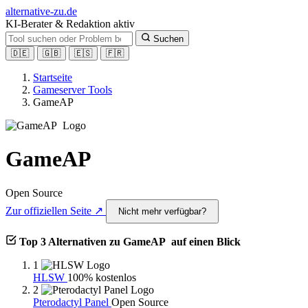
alt
ernative-zu.de
KI-Berater & Redaktion aktiv
Suchen
🇩🇪
🇬🇧
🇪🇸
🇫🇷
Startseite
Gameserver Tools
GameAP
GameAP
Open Source
Zur offiziellen Seite ↗
Nicht mehr verfügbar?
Top 3 Alternativen zu GameAP auf einen Blick
1
HLSW
100% kostenlos
2
Pterodactyl Panel
Open Source