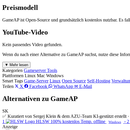
Preismodell
GameAP ist Open-Source und grundsätzlich kostenlos nutzbar. Es fal
YouTube-Video
Kein passendes Video gefunden.
Wenn du nach einer Alternative zu GameAP suchst, nutze diese Infor
▼ Mehr lesen
Kategorien
Gameserver Tools
Plattformen
Linux
Mac
Windows
Smart Tags
Game-Server
Linux
Open Source
Self-Hosting
Verwaltu
Teilen
X
Facebook
WhatsApp
✉ E-Mail
Alternativen zu GameAP
SK
✅ Kuratiert von Sergej Klein & dem AZU-Team
KI-gestützt erstell
1
HLSW
100% kostenlos
Temp. offline
›
2
Windows
Anzeige