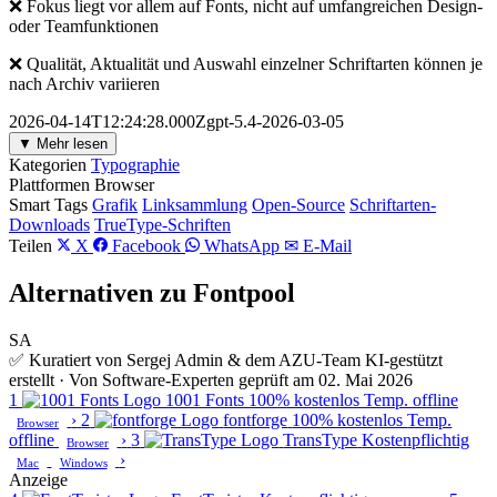
❌ Fokus liegt vor allem auf Fonts, nicht auf umfangreichen Design-
oder Teamfunktionen
❌ Qualität, Aktualität und Auswahl einzelner Schriftarten können je
nach Archiv variieren
2026-04-14T12:24:28.000Zgpt-5.4-2026-03-05
▼ Mehr lesen
Kategorien
Typographie
Plattformen
Browser
Smart Tags
Grafik
Linksammlung
Open-Source
Schriftarten-
Downloads
TrueType-Schriften
Teilen
X
Facebook
WhatsApp
✉ E-Mail
Alternativen zu Fontpool
SA
✅ Kuratiert von Sergej Admin & dem AZU-Team
KI-gestützt
erstellt · Von Software-Experten geprüft am 02. Mai 2026
1
1001 Fonts
100% kostenlos
Temp. offline
›
2
fontforge
100% kostenlos
Temp.
Browser
offline
›
3
TransType
Kostenpflichtig
Browser
›
Mac
Windows
Anzeige