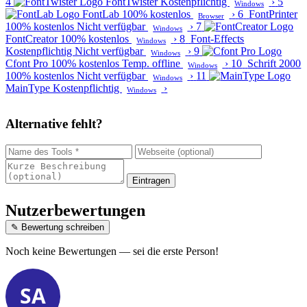
4
FontTwister
Kostenpflichtig
›
5
Windows
FontLab
100% kostenlos
›
6
FontPrinter
Browser
100% kostenlos
Nicht verfügbar
›
7
Windows
FontCreator
100% kostenlos
›
8
Font-Effects
Windows
Kostenpflichtig
Nicht verfügbar
›
9
Windows
Cfont Pro
100% kostenlos
Temp. offline
›
10
Schrift 2000
Windows
100% kostenlos
Nicht verfügbar
›
11
Windows
MainType
Kostenpflichtig
›
Windows
Alternative fehlt?
Eintragen
Nutzerbewertungen
✎ Bewertung schreiben
Noch keine Bewertungen — sei die erste Person!
SA