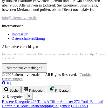
gestützten Plattform entwickelt. Gemini und GPT-4o analysieren
über 9.000 Alternativen in Echtzeit: Sie generieren Smart-Tags,
bewerten Merkmale und prüfen, ob ein Dienst noch aktiv ist.
info@alternative-zu.de
Informationen
Impressum
Datenschutzerklärung
Alternative vorschlagen
Du hast nicht die passende Alternative gefunden oder einen Geheimtipp? Immer
her damit:
Alternative vorschlagen
© 2026 alternative-zu.de — All Rights Reserved. |
Cookie-
Einstellungen
↑
Suche
Kategorien
KI-Berater
📁 Kategorien
Bessere Kategorie
426 Tools
Affiliate Anbieter
272 Tools
Bau und
Garten
218 Tools
Onlineshopping (allgemein)
109 Tools