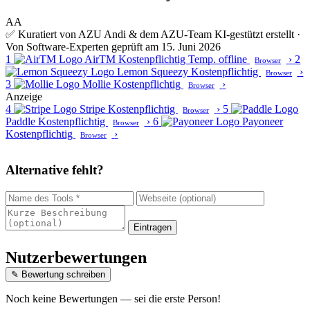
AA
✅ Kuratiert von AZU Andi & dem AZU-Team
KI-gestützt erstellt ·
Von Software-Experten geprüft am 15. Juni 2026
1
AirTM
Kostenpflichtig
Temp. offline
›
2
Browser
Lemon Squeezy
Kostenpflichtig
›
Browser
3
Mollie
Kostenpflichtig
›
Browser
Anzeige
4
Stripe
Kostenpflichtig
›
5
Browser
Paddle
Kostenpflichtig
›
6
Payoneer
Browser
Kostenpflichtig
›
Browser
Alternative fehlt?
Eintragen
Nutzerbewertungen
✎ Bewertung schreiben
Noch keine Bewertungen — sei die erste Person!