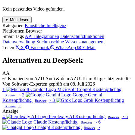
Kein passendes Video gefunden.
▼ Mehr lesen
Kategorien
Künstliche Intelligenz
Plattformen
Browser
Smart Tags
API-Integrationen
Datenschutzfunktionen
Datenverwaltung
Suchmaschine
Wissensmanagement
Teilen
X
Facebook
WhatsApp
✉ E-Mail
Alternativen zu DeepSeek
AA
✅ Kuratiert von AZU Andi & dem AZU-Team
KI-gestützt erstellt ·
Von Software-Experten geprüft am 08. Juli 2026
1
Microsoft Copilot
Kostenpflichtig
›
2
Google Gemini
Browser
Kostenpflichtig
›
3
Grok
Kostenpflichtig
Browser
›
Browser
Anzeige
4
Perplexity AI
Kostenpflichtig
›
5
Browser
Claude
Kostenpflichtig
›
6
Browser
Chatgpt
Kostenpflichtig
›
Browser