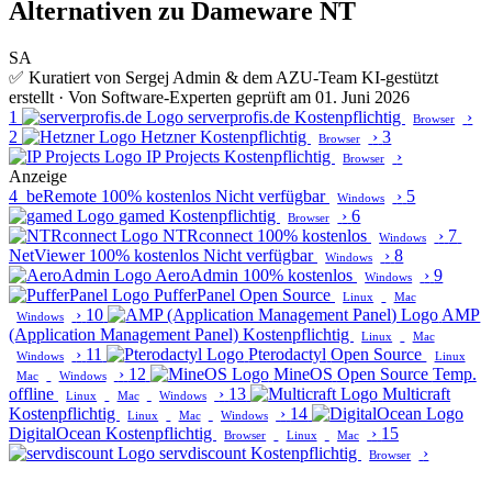
Alternativen zu Dameware NT
SA
✅ Kuratiert von Sergej Admin & dem AZU-Team
KI-gestützt
erstellt · Von Software-Experten geprüft am 01. Juni 2026
1
serverprofis.de
Kostenpflichtig
›
Browser
2
Hetzner
Kostenpflichtig
›
3
Browser
IP Projects
Kostenpflichtig
›
Browser
Anzeige
4
beRemote
100% kostenlos
Nicht verfügbar
›
5
Windows
gamed
Kostenpflichtig
›
6
Browser
NTRconnect
100% kostenlos
›
7
Windows
NetViewer
100% kostenlos
Nicht verfügbar
›
8
Windows
AeroAdmin
100% kostenlos
›
9
Windows
PufferPanel
Open Source
Linux
Mac
›
10
AMP
Windows
(Application Management Panel)
Kostenpflichtig
Linux
Mac
›
11
Pterodactyl
Open Source
Windows
Linux
›
12
MineOS
Open Source
Temp.
Mac
Windows
offline
›
13
Multicraft
Linux
Mac
Windows
Kostenpflichtig
›
14
Linux
Mac
Windows
DigitalOcean
Kostenpflichtig
›
15
Browser
Linux
Mac
servdiscount
Kostenpflichtig
›
Browser