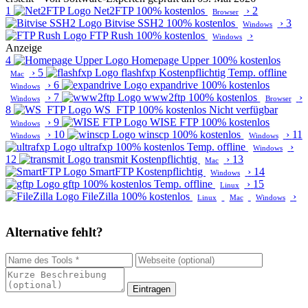
1
Net2FTP
100% kostenlos
›
2
Browser
Bitvise SSH2
100% kostenlos
›
3
Windows
FTP Rush
100% kostenlos
›
Windows
Anzeige
4
Homepage Upper
100% kostenlos
›
5
flashfxp
Kostenpflichtig
Temp. offline
Mac
›
6
expandrive
100% kostenlos
Windows
›
7
www2ftp
100% kostenlos
›
Windows
Browser
8
WS_FTP
100% kostenlos
Nicht verfügbar
›
9
WISE FTP
100% kostenlos
Windows
›
10
winscp
100% kostenlos
›
11
Windows
Windows
ultrafxp
100% kostenlos
Temp. offline
›
Windows
12
transmit
Kostenpflichtig
›
13
Mac
SmartFTP
Kostenpflichtig
›
14
Windows
gftp
100% kostenlos
Temp. offline
›
15
Linux
FileZilla
100% kostenlos
›
Linux
Mac
Windows
Alternative fehlt?
Eintragen