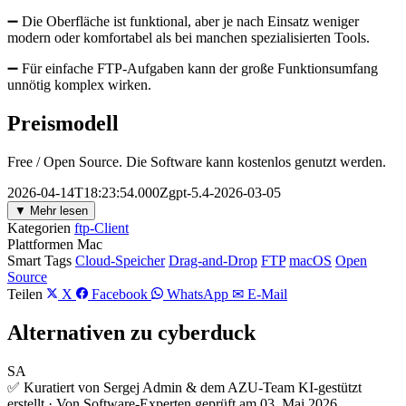
➖ Die Oberfläche ist funktional, aber je nach Einsatz weniger
modern oder komfortabel als bei manchen spezialisierten Tools.
➖ Für einfache FTP-Aufgaben kann der große Funktionsumfang
unnötig komplex wirken.
Preismodell
Free / Open Source. Die Software kann kostenlos genutzt werden.
2026-04-14T18:23:54.000Zgpt-5.4-2026-03-05
▼ Mehr lesen
Kategorien
ftp-Client
Plattformen
Mac
Smart Tags
Cloud-Speicher
Drag-and-Drop
FTP
macOS
Open
Source
Teilen
X
Facebook
WhatsApp
✉ E-Mail
Alternativen zu cyberduck
SA
✅ Kuratiert von Sergej Admin & dem AZU-Team
KI-gestützt
erstellt · Von Software-Experten geprüft am 03. Mai 2026