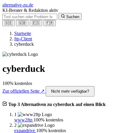
alt
ernative-zu.de
KI-Berater & Redaktion aktiv
Suchen
🇩🇪
🇬🇧
🇪🇸
🇫🇷
Startseite
ftp-Client
cyberduck
cyberduck
100% kostenlos
Zur offiziellen Seite ↗
Nicht mehr verfügbar?
Top 3 Alternativen zu cyberduck auf einen Blick
1
www2ftp
100% kostenlos
2
expandrive
100% kostenlos