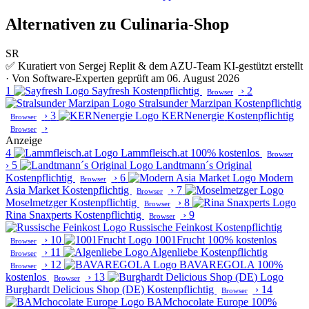
Alternativen zu Culinaria-Shop
SR
✅ Kuratiert von Sergej Replit & dem AZU-Team
KI-gestützt erstellt
· Von Software-Experten geprüft am 06. August 2026
1
Sayfresh
Kostenpflichtig
›
2
Browser
Stralsunder Marzipan
Kostenpflichtig
›
3
KERNenergie
Kostenpflichtig
Browser
›
Browser
Anzeige
4
Lammfleisch.at
100% kostenlos
Browser
›
5
Landtmann´s Original
Kostenpflichtig
›
6
Modern
Browser
Asia Market
Kostenpflichtig
›
7
Browser
Moselmetzger
Kostenpflichtig
›
8
Browser
Rina Snaxperts
Kostenpflichtig
›
9
Browser
Russische Feinkost
Kostenpflichtig
›
10
1001Frucht
100% kostenlos
Browser
›
11
Algenliebe
Kostenpflichtig
Browser
›
12
BAVAREGOLA
100%
Browser
kostenlos
›
13
Browser
Burghardt Delicious Shop (DE)
Kostenpflichtig
›
14
Browser
BAMchocolate Europe
100%