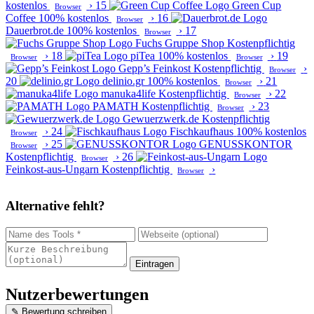
kostenlos
›
15
Green Cup
Browser
Coffee
100% kostenlos
›
16
Browser
Dauerbrot.de
100% kostenlos
›
17
Browser
Fuchs Gruppe Shop
Kostenpflichtig
›
18
piTea
100% kostenlos
›
19
Browser
Browser
Gepp’s Feinkost
Kostenpflichtig
›
Browser
20
delinio.gr
100% kostenlos
›
21
Browser
manuka4life
Kostenpflichtig
›
22
Browser
PAMATH
Kostenpflichtig
›
23
Browser
Gewuerzwerk.de
Kostenpflichtig
›
24
Fischkaufhaus
100% kostenlos
Browser
›
25
GENUSSKONTOR
Browser
Kostenpflichtig
›
26
Browser
Feinkost-aus-Ungarn
Kostenpflichtig
›
Browser
Alternative fehlt?
Eintragen
Nutzerbewertungen
✎ Bewertung schreiben