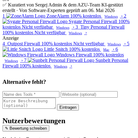
✅ Kuratiert von Sergej Admin & dem AZU-Team
KI-gestützt
erstellt · Von Software-Experten geprüft am 06. Mai 2026
1
ZoneAlarm
100% kostenlos
›
2
Windows
Sygate Personal Firewall
100%
kostenlos
Nicht verfügbar
›
3
Tiny Personal Firewall
Windows
100% kostenlos
Nicht verfügbar
›
Windows
Anzeige
4
Outpost Firewall
100% kostenlos
Nicht verfügbar
›
5
Windows
Little Snitch
100% kostenlos
›
6
Mac
Windows Firewall
100% kostenlos
›
7
Sunbelt Personal
Windows
Firewall
100% kostenlos
›
Windows
Alternative fehlt?
Eintragen
Nutzerbewertungen
✎ Bewertung schreiben