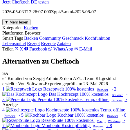
Jetzt Chefkoch DE testen
2026-05-03T12:26:07.000Zgpt-5-mini-2025-08-07
▼ Mehr lesen
Kategorien
Kochen
Plattformen
Browser
Smart Tags
Backen
Community
Geschmack
Kochfunktion
Lebensmittel
Rezept
Rezepte
Zutaten
Teilen
X
Facebook
WhatsApp
✉ E-Mail
Alternativen zu Chefkoch
SA
✅ Kuratiert von Sergej Admin & dem AZU-Team
KI-gestützt
erstellt · Von Software-Experten geprüft am 23. Mai 2026
1
Rezeptwelt
100% kostenlos
›
2
Browser
Das Kochrezept
100% kostenlos
›
Browser
3
Peperita
100% kostenlos
Temp. offline
›
Browser
Anzeige
4
Kochrezepte
100% kostenlos
Temp. offline
›
5
Kochbar
100% kostenlos
›
6
Browser
Browser
RezeptSuite
100% kostenlos
›
Mac
Windows
7
Monbento
Kostenpflichtig
›
8
Browser