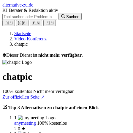
alt
ernative-zu.de
KI-Berater & Redaktion aktiv
Suchen
🇩🇪
🇬🇧
🇪🇸
🇫🇷
Startseite
Video Konferenz
chatpic
⛔
Dieser Dienst ist
nicht mehr verfügbar
.
chatpic
100% kostenlos
Nicht mehr verfügbar
Zur offiziellen Seite ↗
Top 3 Alternativen zu chatpic auf einen Blick
1
anymeeting
100% kostenlos
2.0 ★