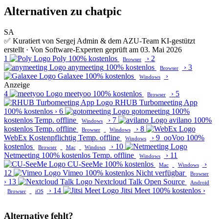
Alternativen zu chatpic
SA
✅ Kuratiert von Sergej Admin & dem AZU-Team
KI-gestützt
erstellt · Von Software-Experten geprüft am 03. Mai 2026
1
Poly
100% kostenlos
›
2
Browser
anymeeting
100% kostenlos
›
3
Browser
Galaxee
100% kostenlos
›
Windows
Anzeige
4
meetyoo
100% kostenlos
›
5
Browser
RHUB Turbomeeting App
100% kostenlos
›
6
gotomeeting
100%
kostenlos
Temp. offline
›
7
avilano
100%
Windows
kostenlos
Temp. offline
›
8
Browser
Windows
WebEx
Kostenpflichtig
Temp. offline
›
9
ooVoo
100%
Windows
kostenlos
›
10
Browser
Mac
Windows
Netmeeting
100% kostenlos
Temp. offline
›
11
Windows
CU-SeeMe
100% kostenlos
›
Mac
Windows
12
Vimeo
100% kostenlos
Nicht verfügbar
Browser
›
13
Nextcloud Talk
Open Source
Android
›
14
Jitsi Meet
100% kostenlos
›
Browser
iOS
Alternative fehlt?