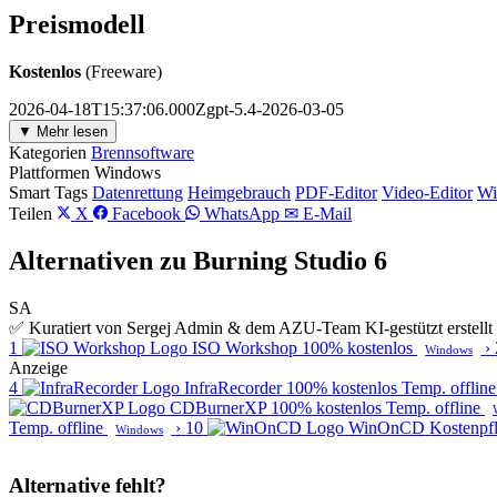
Preismodell
Kostenlos
(Freeware)
2026-04-18T15:37:06.000Zgpt-5.4-2026-03-05
▼ Mehr lesen
Kategorien
Brennsoftware
Plattformen
Windows
Smart Tags
Datenrettung
Heimgebrauch
PDF-Editor
Video-Editor
Wi
Teilen
X
Facebook
WhatsApp
✉ E-Mail
Alternativen zu Burning Studio 6
SA
✅ Kuratiert von Sergej Admin & dem AZU-Team
KI-gestützt erstel
1
ISO Workshop
100% kostenlos
›
Windows
Anzeige
4
InfraRecorder
100% kostenlos
Temp. offline
CDBurnerXP
100% kostenlos
Temp. offline
Temp. offline
›
10
WinOnCD
Kostenpfl
Windows
Alternative fehlt?