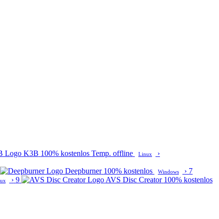
K3B
100% kostenlos
Temp. offline
›
Linux
Deepburner
100% kostenlos
›
7
Windows
›
9
AVS Disc Creator
100% kostenlos
nux