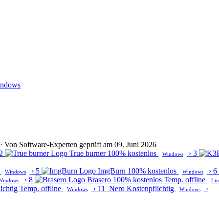
ndows
lt · Von Software-Experten geprüft am 09. Juni 2026
2
True burner
100% kostenlos
›
3
Windows
›
5
ImgBurn
100% kostenlos
›
6
Windows
Windows
›
8
Brasero
100% kostenlos
Temp. offline
Windows
Li
ichtig
Temp. offline
›
11
Nero
Kostenpflichtig
›
Windows
Windows