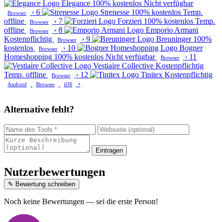
Elegance
100% kostenlos
Nicht verfügbar
›
6
Strenesse
100% kostenlos
Temp.
Browser
offline
›
7
Forzieri
100% kostenlos
Temp.
Browser
offline
›
8
Emporio Armani
Browser
Kostenpflichtig
›
9
Breuninger
100%
Browser
kostenlos
›
10
Bogner
Browser
Homeshopping
100% kostenlos
Nicht verfügbar
›
11
Browser
Vestiaire Collective
Kostenpflichtig
Temp. offline
›
12
Tinitex
Kostenpflichtig
Browser
›
Android
Browser
iOS
Alternative fehlt?
Eintragen
Nutzerbewertungen
✎ Bewertung schreiben
Noch keine Bewertungen — sei die erste Person!