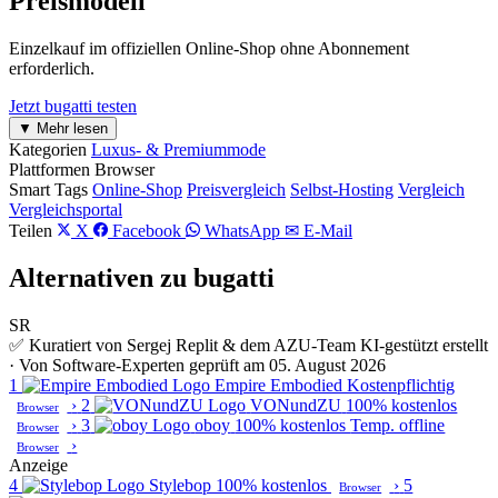
Preismodell
Einzelkauf im offiziellen Online-Shop ohne Abonnement
erforderlich.
Jetzt bugatti testen
▼ Mehr lesen
Kategorien
Luxus- & Premiummode
Plattformen
Browser
Smart Tags
Online-Shop
Preisvergleich
Selbst-Hosting
Vergleich
Vergleichsportal
Teilen
X
Facebook
WhatsApp
✉ E-Mail
Alternativen zu bugatti
SR
✅ Kuratiert von Sergej Replit & dem AZU-Team
KI-gestützt erstellt
· Von Software-Experten geprüft am 05. August 2026
1
Empire Embodied
Kostenpflichtig
›
2
VONundZU
100% kostenlos
Browser
›
3
oboy
100% kostenlos
Temp. offline
Browser
›
Browser
Anzeige
4
Stylebop
100% kostenlos
›
5
Browser