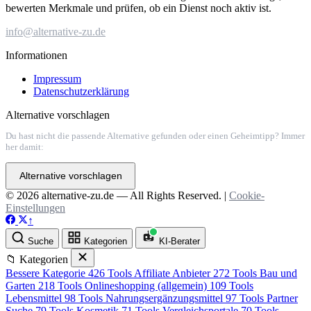
bewerten Merkmale und prüfen, ob ein Dienst noch aktiv ist.
info@alternative-zu.de
Informationen
Impressum
Datenschutzerklärung
Alternative vorschlagen
Du hast nicht die passende Alternative gefunden oder einen Geheimtipp? Immer
her damit:
Alternative vorschlagen
© 2026 alternative-zu.de — All Rights Reserved. |
Cookie-
Einstellungen
↑
Suche
Kategorien
KI-Berater
📁 Kategorien
Bessere Kategorie
426 Tools
Affiliate Anbieter
272 Tools
Bau und
Garten
218 Tools
Onlineshopping (allgemein)
109 Tools
Lebensmittel
98 Tools
Nahrungsergänzungsmittel
97 Tools
Partner
Suche
79 Tools
Kosmetik
71 Tools
Vergleichsportale
70 Tools