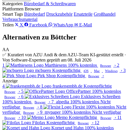
Kategorien
Bürobedarf & Schreibwaren
Plattformen
Browser
Smart Tags
Bürobedarf
Druckzubehör
Ersatzteile
Großhandel
Verbrauchsmaterial
Teilen
X
Facebook
WhatsApp
✉ E-Mail
Alternativen zu Böttcher
AA
✅ Kuratiert von AZU Andi & dem AZU-Team
KI-gestützt erstellt ·
Von Software-Experten geprüft am 08. Juli 2026
1
Marthiesens
100% kostenlos
›
2
Browser
mcbuero
Kostenpflichtig
›
3
iOS
Mac
Windows
Pirk Shop
Kostenpflichtig
›
Browser
Anzeige
4
frankengmbh.de
Kostenpflichtig
›
5
OfficePartner
100% kostenlos
Browser
›
6
Exklusives Schreiben
Browser
100% kostenlos
›
7
alpedia
100% kostenlos
Nicht
Browser
verfügbar
›
8
Flexist
100% kostenlos
Nicht
Browser
verfügbar
›
9
mypaper
100% kostenlos
Nicht verfügbar
Browser
›
10
Memo
Kostenpflichtig
›
11
Browser
Browser
Filofax
Kostenpflichtig
›
12
Browser
Kornet und Hahn
100% kostenlos