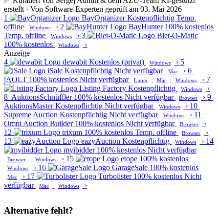
✅ Kuratiert von Sergej Admin & dem AZU-Team
KI-gestützt
erstellt · Von Software-Experten geprüft am 03. Mai 2026
1
BayOrganizer
Kostenpflichtig
Temp.
offline
›
2
BayHunter
100% kostenlos
Windows
Temp. offline
›
3
Biet-O-Matic
Windows
100% kostenlos
›
Windows
Anzeige
4
dewabit
Kostenlos (privat)
›
5
Windows
iSale
Kostenpflichtig
Nicht verfügbar
›
6
Mac
jAOLT
100% kostenlos
Nicht verfügbar
›
7
Linux
Mac
Windows
Listing Factory
Kostenpflichtig
›
Windows
8
AuktionsSchnüffler
100% kostenlos
Nicht verfügbar
›
9
Browser
AuktionsMaster
Kostenpflichtig
Nicht verfügbar
›
10
Windows
Supreme Auction
Kostenpflichtig
Nicht verfügbar
›
11
Windows
Omni Auction Builder
100% kostenlos
Nicht verfügbar
›
Browser
12
trixum
100% kostenlos
Temp. offline
›
Browser
13
eazyAuction
Kostenpflichtig
›
14
Windows
myibidder
100% kostenlos
Nicht verfügbar
›
15
etope
100% kostenlos
Browser
Windows
›
16
GarageSale
100% kostenlos
Windows
›
17
Turbolister
100% kostenlos
Nicht
Mac
verfügbar
›
Mac
Windows
Alternative fehlt?