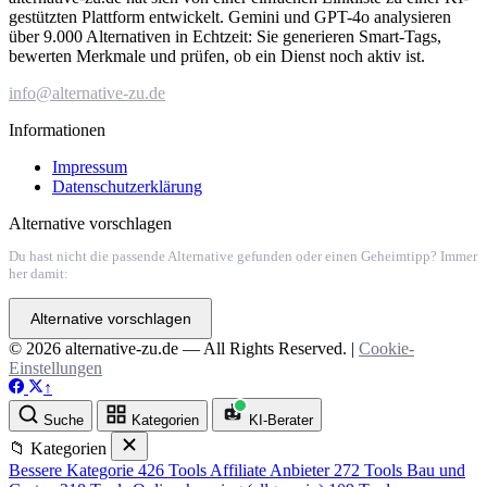
gestützten Plattform entwickelt. Gemini und GPT-4o analysieren
über 9.000 Alternativen in Echtzeit: Sie generieren Smart-Tags,
bewerten Merkmale und prüfen, ob ein Dienst noch aktiv ist.
info@alternative-zu.de
Informationen
Impressum
Datenschutzerklärung
Alternative vorschlagen
Du hast nicht die passende Alternative gefunden oder einen Geheimtipp? Immer
her damit:
Alternative vorschlagen
© 2026 alternative-zu.de — All Rights Reserved. |
Cookie-
Einstellungen
↑
Suche
Kategorien
KI-Berater
📁 Kategorien
Bessere Kategorie
426 Tools
Affiliate Anbieter
272 Tools
Bau und