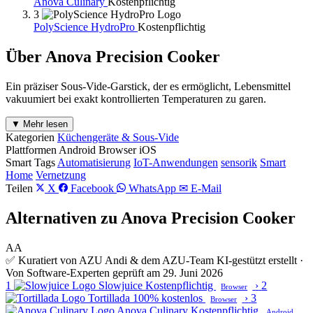
Anova Culinary
Kostenpflichtig
3
PolyScience HydroPro
Kostenpflichtig
Über Anova Precision Cooker
Ein präziser Sous-Vide-Garstick, der es ermöglicht, Lebensmittel
vakuumiert bei exakt kontrollierten Temperaturen zu garen.
▼ Mehr lesen
Kategorien
Küchengeräte & Sous-Vide
Plattformen
Android
Browser
iOS
Smart Tags
Automatisierung
IoT-Anwendungen
sensorik
Smart
Home
Vernetzung
Teilen
X
Facebook
WhatsApp
✉ E-Mail
Alternativen zu Anova Precision Cooker
AA
✅ Kuratiert von AZU Andi & dem AZU-Team
KI-gestützt erstellt ·
Von Software-Experten geprüft am 29. Juni 2026
1
Slowjuice
Kostenpflichtig
›
2
Browser
Tortillada
100% kostenlos
›
3
Browser
Anova Culinary
Kostenpflichtig
Android