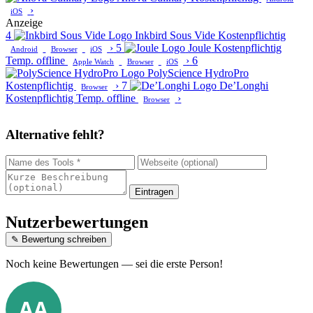
›
iOS
Anzeige
4
Inkbird Sous Vide
Kostenpflichtig
›
5
Joule
Kostenpflichtig
Android
Browser
iOS
Temp. offline
›
6
Apple Watch
Browser
iOS
PolyScience HydroPro
Kostenpflichtig
›
7
De’Longhi
Browser
Kostenpflichtig
Temp. offline
›
Browser
Alternative fehlt?
Eintragen
Nutzerbewertungen
✎ Bewertung schreiben
Noch keine Bewertungen — sei die erste Person!
AA