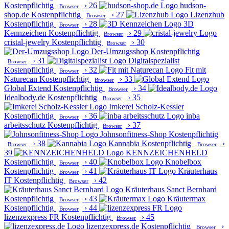
Kostenpflichtig
›
26
hudson-
Browser
shop.de
Kostenpflichtig
›
27
Lizenzhub
Browser
Kostenpflichtig
›
28
3D
Browser
Kennzeichen
Kostenpflichtig
›
29
Browser
cristal-jewelry
Kostenpflichtig
›
30
Browser
Der-Umzugsshop
Kostenpflichtig
›
31
Digitalspezialist
Browser
Kostenpflichtig
›
32
Fit mit
Browser
Naturecan
Kostenpflichtig
›
33
Browser
Global Extend
Kostenpflichtig
›
34
Browser
Idealbody.de
Kostenpflichtig
›
35
Browser
Imkerei Scholz-Kessler
Kostenpflichtig
›
36
inba
Browser
arbeitsschutz
Kostenpflichtig
›
37
Browser
Johnsonfitness-Shop
Kostenpflichtig
›
38
Kannabia
Kostenpflichtig
›
Browser
Browser
39
KENNZEICHENHELD
Kostenpflichtig
›
40
Knobelbox
Browser
Kostenpflichtig
›
41
Kräuterhaus
Browser
IT
Kostenpflichtig
›
42
Browser
Kräuterhaus Sanct Bernhard
Kostenpflichtig
›
43
Kräutermax
Browser
Kostenpflichtig
›
44
Browser
lizenzexpress FR
Kostenpflichtig
›
45
Browser
lizenzexpress.de
Kostenpflichtig
›
Browser