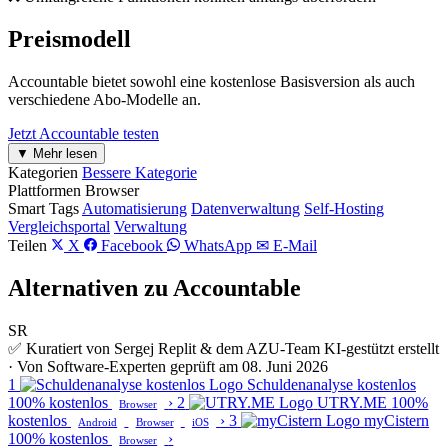
Preismodell
Accountable bietet sowohl eine kostenlose Basisversion als auch
verschiedene Abo-Modelle an.
Jetzt Accountable testen
▼ Mehr lesen
Kategorien
Bessere Kategorie
Plattformen
Browser
Smart Tags
Automatisierung
Datenverwaltung
Self-Hosting
Vergleichsportal
Verwaltung
Teilen
X
Facebook
WhatsApp
✉ E-Mail
Alternativen zu Accountable
SR
✅ Kuratiert von Sergej Replit & dem AZU-Team
KI-gestützt erstellt
· Von Software-Experten geprüft am 08. Juni 2026
1
Schuldenanalyse kostenlos
100% kostenlos
›
2
UTRY.ME
100%
Browser
kostenlos
›
3
myCistern
Android
Browser
iOS
100% kostenlos
›
Browser