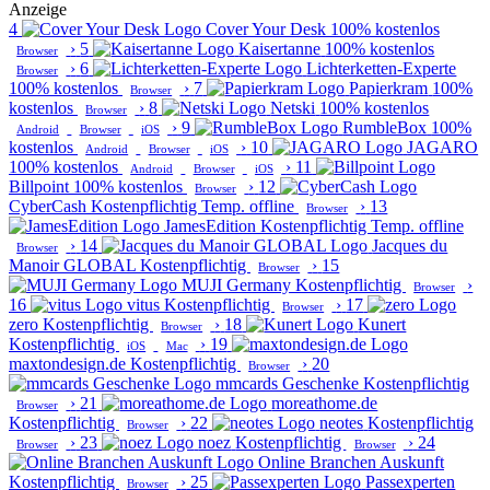
Anzeige
4
Cover Your Desk
100% kostenlos
›
5
Kaisertanne
100% kostenlos
Browser
›
6
Lichterketten-Experte
Browser
100% kostenlos
›
7
Papierkram
100%
Browser
kostenlos
›
8
Netski
100% kostenlos
Browser
›
9
RumbleBox
100%
Android
Browser
iOS
kostenlos
›
10
JAGARO
Android
Browser
iOS
100% kostenlos
›
11
Android
Browser
iOS
Billpoint
100% kostenlos
›
12
Browser
CyberCash
Kostenpflichtig
Temp. offline
›
13
Browser
JamesEdition
Kostenpflichtig
Temp. offline
›
14
Jacques du
Browser
Manoir GLOBAL
Kostenpflichtig
›
15
Browser
MUJI Germany
Kostenpflichtig
›
Browser
16
vitus
Kostenpflichtig
›
17
Browser
zero
Kostenpflichtig
›
18
Kunert
Browser
Kostenpflichtig
›
19
iOS
Mac
maxtondesign.de
Kostenpflichtig
›
20
Browser
mmcards Geschenke
Kostenpflichtig
›
21
moreathome.de
Browser
Kostenpflichtig
›
22
neotes
Kostenpflichtig
Browser
›
23
noez
Kostenpflichtig
›
24
Browser
Browser
Online Branchen Auskunft
Kostenpflichtig
›
25
Passexperten
Browser