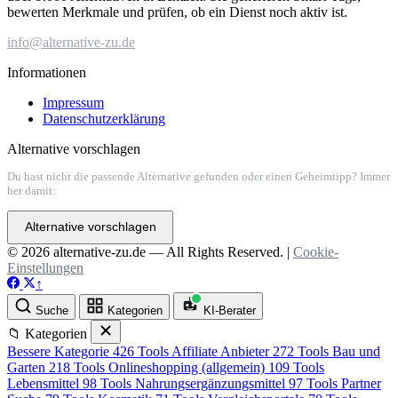
bewerten Merkmale und prüfen, ob ein Dienst noch aktiv ist.
info@alternative-zu.de
Informationen
Impressum
Datenschutzerklärung
Alternative vorschlagen
Du hast nicht die passende Alternative gefunden oder einen Geheimtipp? Immer
her damit:
Alternative vorschlagen
© 2026 alternative-zu.de — All Rights Reserved. |
Cookie-
Einstellungen
↑
Suche
Kategorien
KI-Berater
📁 Kategorien
Bessere Kategorie
426 Tools
Affiliate Anbieter
272 Tools
Bau und
Garten
218 Tools
Onlineshopping (allgemein)
109 Tools
Lebensmittel
98 Tools
Nahrungsergänzungsmittel
97 Tools
Partner