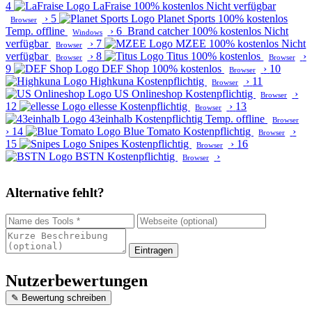
4
LaFraise
100% kostenlos
Nicht verfügbar
›
5
Planet Sports
100% kostenlos
Browser
Temp. offline
›
6
Brand catcher
100% kostenlos
Nicht
Windows
verfügbar
›
7
MZEE
100% kostenlos
Nicht
Browser
verfügbar
›
8
Titus
100% kostenlos
›
Browser
Browser
9
DEF Shop
100% kostenlos
›
10
Browser
Highkuna
Kostenpflichtig
›
11
Browser
US Onlineshop
Kostenpflichtig
›
Browser
12
ellesse
Kostenpflichtig
›
13
Browser
43einhalb
Kostenpflichtig
Temp. offline
Browser
›
14
Blue Tomato
Kostenpflichtig
›
Browser
15
Snipes
Kostenpflichtig
›
16
Browser
BSTN
Kostenpflichtig
›
Browser
Alternative fehlt?
Eintragen
Nutzerbewertungen
✎ Bewertung schreiben