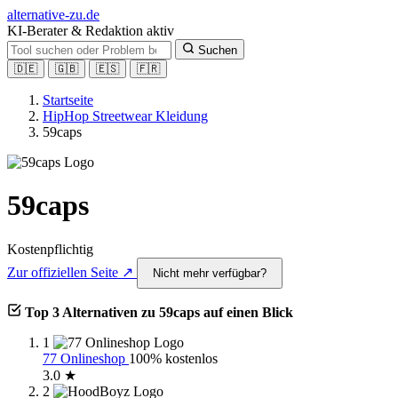
alt
ernative-zu.de
KI-Berater & Redaktion aktiv
Suchen
🇩🇪
🇬🇧
🇪🇸
🇫🇷
Startseite
HipHop Streetwear Kleidung
59caps
59caps
Kostenpflichtig
Zur offiziellen Seite ↗
Nicht mehr verfügbar?
Top 3 Alternativen zu 59caps auf einen Blick
1
77 Onlineshop
100% kostenlos
3.0 ★
2