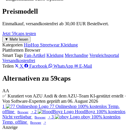
Preismodell
Einmalkauf, versandkostenfrei ab 30,00 EUR Bestellwert.
Jetzt 59caps testen
▼ Mehr lesen
Kategorien
HipHop Streetwear Kleidung
Plattformen
Browser
Smart Tags
Fan-Artikel
Kleidung
Merchandise
Vergleichsportal
Versandkostenfrei
Teilen
X
Facebook
WhatsApp
✉ E-Mail
Alternativen zu 59caps
AA
✅ Kuratiert von AZU Andi & dem AZU-Team
KI-gestützt erstellt ·
Von Software-Experten geprüft am 06. August 2026
1
77 Onlineshop
100% kostenlos
Temp.
offline
›
2
HoodBoyz
100% kostenlos
Browser
Nicht verfügbar
›
3
oboy
100% kostenlos
Browser
Temp. offline
›
Browser
Anzeige