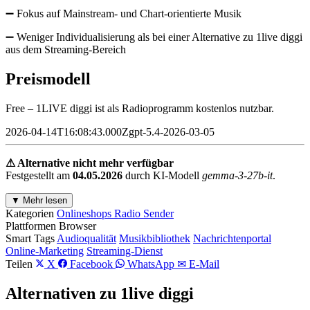
➖ Fokus auf Mainstream- und Chart-orientierte Musik
➖ Weniger Individualisierung als bei einer Alternative zu 1live diggi
aus dem Streaming-Bereich
Preismodell
Free – 1LIVE diggi ist als Radioprogramm kostenlos nutzbar.
2026-04-14T16:08:43.000Zgpt-5.4-2026-03-05
⚠ Alternative nicht mehr verfügbar
Festgestellt am
04.05.2026
durch KI-Modell
gemma-3-27b-it
.
▼ Mehr lesen
Kategorien
Onlineshops
Radio Sender
Plattformen
Browser
Smart Tags
Audioqualität
Musikbibliothek
Nachrichtenportal
Online-Marketing
Streaming-Dienst
Teilen
X
Facebook
WhatsApp
✉ E-Mail
Alternativen zu 1live diggi