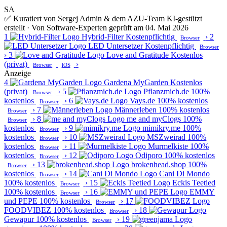
SA
✅ Kuratiert von Sergej Admin & dem AZU-Team
KI-gestützt
erstellt · Von Software-Experten geprüft am 04. Mai 2026
1
Hybrid-Filter
Kostenpflichtig
›
2
Browser
LED Untersetzer
Kostenpflichtig
Browser
›
3
Love and Gratitude
Kostenlos
(privat)
›
Browser
iOS
Anzeige
4
Gardena MyGarden
Kostenlos
(privat)
›
5
Pflanzmich.de
100%
Browser
kostenlos
›
6
Vays.de
100% kostenlos
Browser
›
7
Männerleben
100% kostenlos
Browser
›
8
me and myClogs
100%
Browser
kostenlos
›
9
mimikry.me
100%
Browser
kostenlos
›
10
MSZweirad
100%
Browser
kostenlos
›
11
Murmelkiste
100%
Browser
kostenlos
›
12
Odiporo
100% kostenlos
Browser
›
13
brokenhead.shop
100%
Browser
kostenlos
›
14
Cani Di Mondo
Browser
100% kostenlos
›
15
Eckis Teetied
Browser
100% kostenlos
›
16
EMMY
Browser
und PEPE
100% kostenlos
›
17
Browser
FOODVIBEZ
100% kostenlos
›
18
Browser
Gewapur
100% kostenlos
›
19
Browser