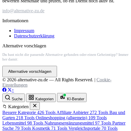
bewerten Merkmale und prüfen, ob ein Dienst noch aktiv ist.
info@alternative-zu.de
Informationen
Impressum
Datenschutzerklärung
Alternative vorschlagen
Du hast nicht die passende Alternative gefunden oder einen Geheimtipp? Immer
her damit:
Alternative vorschlagen
© 2026 alternative-zu.de — All Rights Reserved. |
Cookie-
Einstellungen
↑
Suche
Kategorien
KI-Berater
📁 Kategorien
Bessere Kategorie
426 Tools
Affiliate Anbieter
272 Tools
Bau und
Garten
218 Tools
Onlineshopping (allgemein)
109 Tools
Lebensmittel
98 Tools
Nahrungsergänzungsmittel
97 Tools
Partner
Suche
79 Tools
Kosmetik
71 Tools
Vergleichsportale
70 Tools