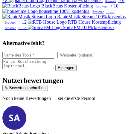
›
8
planet radio
100% kostenlos
›
9
Browser
BlackBeats
Kostenpflichtig
›
10
Browser
housetime
100% kostenlos
›
11
Browser
RauteMusik Stream
100% kostenlos
›
12
RTB House
Kostenpflichtig
Browser
›
13
SomaFM
100% kostenlos
›
Browser
Alternative fehlt?
Eintragen
Nutzerbewertungen
✎ Bewertung schreiben
Noch keine Bewertungen — sei die erste Person!
SA
Sergej Admin
Redakteur