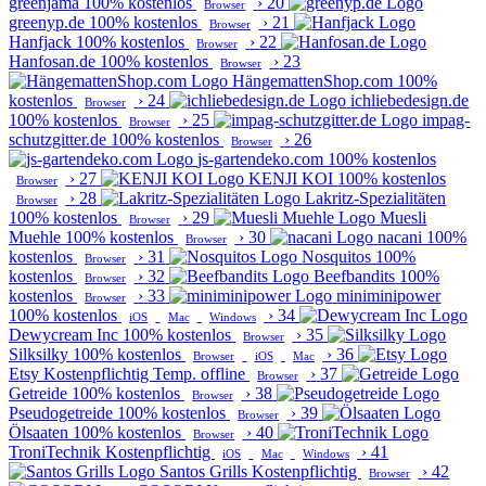
greenjama
100% kostenlos
›
20
Browser
greenyp.de
100% kostenlos
›
21
Browser
Hanfjack
100% kostenlos
›
22
Browser
Hanfosan.de
100% kostenlos
›
23
Browser
HängemattenShop.com
100%
kostenlos
›
24
ichliebedesign.de
Browser
100% kostenlos
›
25
impag-
Browser
schutzgitter.de
100% kostenlos
›
26
Browser
js-gartendeko.com
100% kostenlos
›
27
KENJI KOI
100% kostenlos
Browser
›
28
Lakritz-Spezialitäten
Browser
100% kostenlos
›
29
Muesli
Browser
Muehle
100% kostenlos
›
30
nacani
100%
Browser
kostenlos
›
31
Nosquitos
100%
Browser
kostenlos
›
32
Beefbandits
100%
Browser
kostenlos
›
33
miniminipower
Browser
100% kostenlos
›
34
iOS
Mac
Windows
Dewycream Inc
100% kostenlos
›
35
Browser
Silksilky
100% kostenlos
›
36
Browser
iOS
Mac
Etsy
Kostenpflichtig
Temp. offline
›
37
Browser
Getreide
100% kostenlos
›
38
Browser
Pseudogetreide
100% kostenlos
›
39
Browser
Ölsaaten
100% kostenlos
›
40
Browser
TroniTechnik
Kostenpflichtig
›
41
iOS
Mac
Windows
Santos Grills
Kostenpflichtig
›
42
Browser