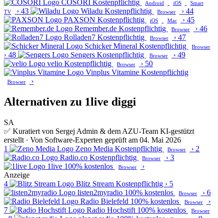
COSORI
Kostenpflichtig
Android
iOS
Smart
›
43
Wiladu
Kostenpflichtig
›
44
TV
Browser
PAXSON
Kostenpflichtig
›
45
iOS
Mac
Remember.de
Kostenpflichtig
›
46
Browser
Rolladen7
Kostenpflichtig
›
47
Browser
Schicker Mineral
Kostenpflichtig
Browser
›
48
Sengers
Kostenpflichtig
›
49
Browser
velio
Kostenpflichtig
›
50
Browser
Vinplus Vitamine
Kostenpflichtig
›
Browser
Alternativen zu 1live diggi
SA
✅ Kuratiert von Sergej Admin & dem AZU-Team
KI-gestützt
erstellt · Von Software-Experten geprüft am 04. Mai 2026
1
Zeno Media
Kostenpflichtig
›
2
Browser
Radio.co
Kostenpflichtig
›
3
Browser
1live
100% kostenlos
›
Browser
Anzeige
4
Blitz Stream
Kostenpflichtig
›
5
listen2myradio
100% kostenlos
›
6
Browser
Radio Bielefeld
100% kostenlos
›
Browser
7
Radio Hochstift
100% kostenlos
Browser